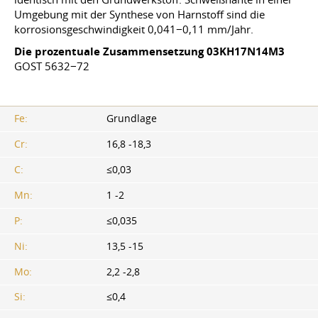
Umgebung mit der Synthese von Harnstoff sind die
korrosionsgeschwindigkeit 0,041−0,11 mm/Jahr.
Die prozentuale Zusammensetzung 03KH17N14M3
GOST 5632−72
Fe:
Grundlage
Cr:
16,8 -18,3
C:
≤0,03
Mn:
1 -2
P:
≤0,035
Ni:
13,5 -15
Mo:
2,2 -2,8
Si:
≤0,4