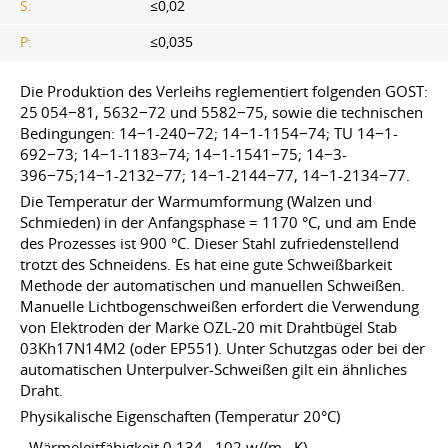
S:
≤0,02
P:
≤0,035
Die Produktion des Verleihs reglementiert folgenden GOST:
25 054−81, 5632−72 und 5582−75, sowie die technischen
Bedingungen: 14−1-240−72; 14−1-1154−74; TU 14−1-
692−73; 14−1-1183−74; 14−1-1541−75; 14−3-
396−75;14−1-2132−77; 14−1-2144−77, 14−1-2134−77.
Die Temperatur der Warmumformung (Walzen und
Schmieden) in der Anfangsphase = 1170 °C, und am Ende
des Prozesses ist 900 °C. Dieser Stahl zufriedenstellend
trotzt des Schneidens. Es hat eine gute Schweißbarkeit
Methode der automatischen und manuellen Schweißen.
Manuelle Lichtbogenschweißen erfordert die Verwendung
von Elektroden der Marke OZL-20 mit Drahtbügel Stab
03Kh17N14M2 (oder EP551). Unter Schutzgas oder bei der
automatischen Unterpulver-Schweißen gilt ein ähnliches
Draht.
Physikalische Eigenschaften (Temperatur 20°C)
- Wärmeleitfähigkeit 0,134 · 102 w/(m · K).