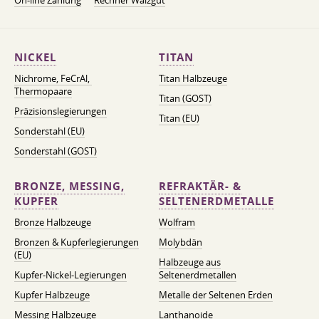
On-line Zahlung
Rechner Walzgut
NICKEL
TITAN
Nichrome, FeСrAl, ​​
Titan Halbzeuge
Thermopaare
Titan (GOST)
Präzisionslegierungen
Titan (EU)
Sonderstahl (EU)
Sonderstahl (GOST)
BRONZE, MESSING,
REFRAKTÄR- &
KUPFER
SELTENERDMETALLE
Bronze Halbzeuge
Wolfram
Bronzen & Kupferlegierungen
Molybdän
(EU)
Halbzeuge aus
Kupfer-Nickel-Legierungen
Seltenerdmetallen
Kupfer Halbzeuge
Metalle der Seltenen Erden
Messing Halbzeuge
Lanthanoide