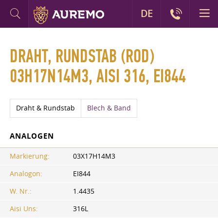
DE
DRAHT, RUNDSTAB (ROD)
03H17N14М3, AISI 316, EI844
Draht & Rundstab
Blech & Band
ANALOGEN
Markierung:
03Х17Н14М3
Analogon:
EI844
W. Nr.:
1.4435
Aisi Uns:
316L