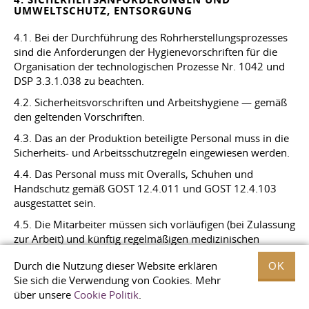
UMWELTSCHUTZ, ENTSORGUNG
4.1. Bei der Durchführung des Rohrherstellungsprozesses
sind die Anforderungen der Hygienevorschriften für die
Organisation der technologischen Prozesse Nr. 1042 und
DSP
3.3.1.038
zu beachten.
4.2. Sicherheitsvorschriften und Arbeitshygiene — gemäß
den geltenden Vorschriften.
4.3. Das an der Produktion beteiligte Personal muss in die
Sicherheits- und Arbeitsschutzregeln eingewiesen werden.
4.4. Das Personal muss mit Overalls, Schuhen und
Handschutz gemäß GOST 12.4.011 und GOST 12.4.103
ausgestattet sein.
4.5. Die Mitarbeiter müssen sich vorläufigen (bei Zulassung
zur Arbeit) und künftig regelmäßigen medizinischen
Untersuchungen gemäß den Anforderungen der
Durch die Nutzung dieser Website erklären
OK
Anordnungen des Gesundheitsministeriums Nr. 45 vom
Sie sich die Verwendung von Cookies. Mehr
31.03.95
und des Gesundheitsministeriums der
über unsere
Cookie Politik
.
historisches Normensystem Nr. 555 vom
29.09.89