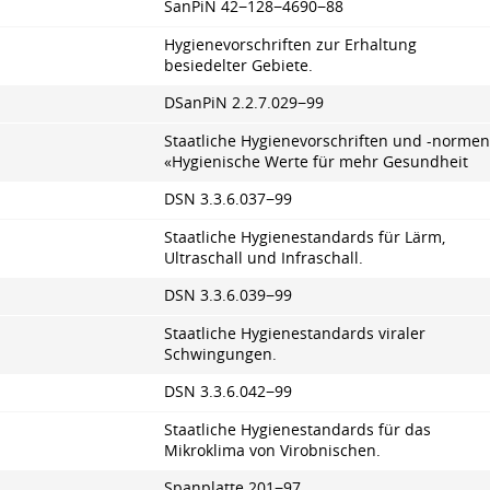
SanPiN 42−128−4690−88
Hygienevorschriften zur Erhaltung
besiedelter Gebiete.
DSanPiN
2.2.7.029
−99
Staatliche Hygienevorschriften und -normen
«Hygienische Werte für mehr Gesundheit
DSN
3.3.6.037
−99
Staatliche Hygienestandards für Lärm,
Ultraschall und Infraschall.
DSN
3.3.6.039
−99
Staatliche Hygienestandards viraler
Schwingungen.
DSN
3.3.6.042
−99
Staatliche Hygienestandards für das
Mikroklima von Virobnischen.
Spanplatte 201−97