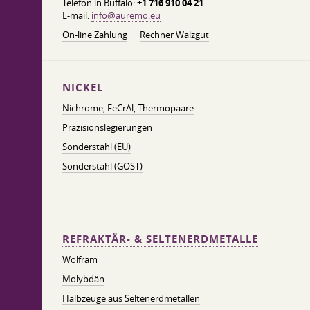
Telefon in Buffalo:
+1 716 910 04 21
E-mail:
info@auremo.eu
On-line Zahlung
Rechner Walzgut
NICKEL
Nichrome, FeСrAl, ​​Thermopaare
Präzisionslegierungen
Sonderstahl (EU)
Sonderstahl (GOST)
REFRAKTÄR- & SELTENERDMETALLE
Wolfram
Molybdän
Halbzeuge aus Seltenerdmetallen