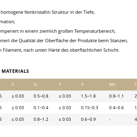
homogene feinkristallin Struktur in der Tiefe;
mation;
temperiert in einem ziemlich großen Temperaturbereich;
iniert die Qualität der Oberfläche der Produkte beim Stanzen;
Filament, nach unten Härte des oberflächlichen Schicht.
 MATERIALS
S
Si
P
V
Mo
C
5
≤ 0.03
0.5−0.8
≤ 0.03
1.5−1.8
0.8−1.1
2
5
≤ 0.03
0.1−0.4
≤ 0.03
0.15−0.3
0.4−0.6
1
5
≤ 0.03
0.8−1.2
≤ 0.03
0.6−0.9
-
4