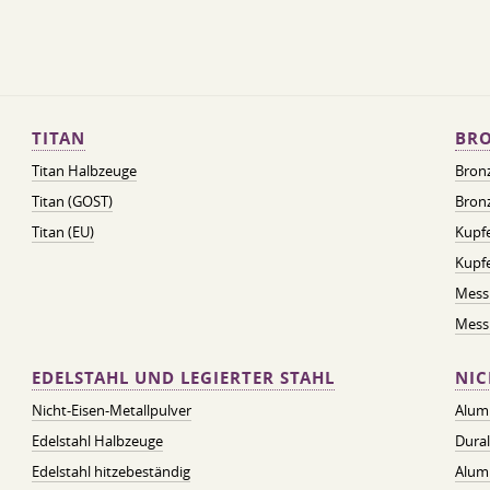
TITAN
BRO
Titan Halbzeuge
Bron
Titan (GOST)
Bronz
Titan (EU)
Kupfe
Kupf
Mess
Messi
EDELSTAHL UND LEGIERTER STAHL
NIC
Nicht-Eisen-Metallpulver
Alum
Edelstahl Halbzeuge
Dura
Edelstahl hitzebeständig
Alum