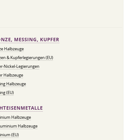
NZE, MESSING, KUPFER
ze Halbzeuge
en & Kupferlegierungen (EU)
r-Nickel-Legierungen
er Halbzeuge
ing Halbzeuge
ng (EU)
HTEISENMETALLE
inium Halbzeuge
luminium Halbzeuge
inium (EU)