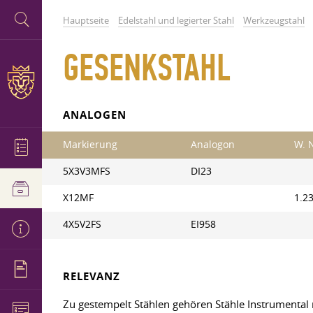
Hauptseite
Edelstahl und legierter Stahl
Werkzeugstahl
GESENKSTAHL
ANALOGEN
Markierung
Analogon
W. 
5X3V3MFS
DI23
X12MF
1.2
4X5V2FS
EI958
RELEVANZ
Zu gestempelt Stählen gehören Stähle Instrumental