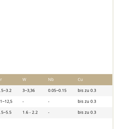
r
W
Nb
Cu
.5−3.2
3−3,36
0.05−0.15
bis zu 0.3
1−12,5
-
-
bis zu 0.3
.5−5.5
1.6 - 2.2
-
bis zu 0.3