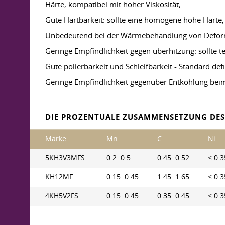
Härte, kompatibel mit hoher Viskosität;
Gute Härtbarkeit: sollte eine homogene hohe Härte, 
Unbedeutend bei der Wärmebehandlung von Defor
Geringe Empfindlichkeit gegen überhitzung: sollte 
Gute polierbarkeit und Schleifbarkeit - Standard def
Geringe Empfindlichkeit gegenüber Entkohlung beim 
DIE PROZENTUALE ZUSAMMENSETZUNG DES
Marke
Mn
C
Ni
5KH3V3MFS
0.2−0.5
0.45−0.52
≤ 0.3
KH12MF
0.15−0.45
1.45−1.65
≤ 0.3
4KH5V2FS
0.15−0.45
0.35−0.45
≤ 0.3