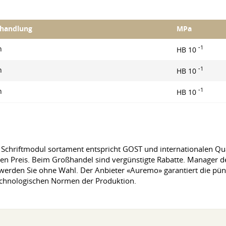
handlung
MPa
-1
n
HB 10
-1
n
HB 10
-1
n
HB 10
 Schriftmodul sortament entspricht GOST und internationalen Qu
en Preis. Beim Großhandel sind vergünstigte Rabatte. Manager 
erden Sie ohne Wahl. Der Anbieter «Auremo» garantiert die pünktli
 technologischen Normen der Produktion.