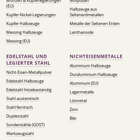
Bronzen & Kupferlegierungen
Molybdän
(EU)
Halbzeuge aus
Kupfer-Nickel-Legierungen
Seltenerdmetallen
Kupfer Halbzeuge
Metalle der Seltenen Erden
Messing Halbzeuge
Lanthanoide
Messing (EU)
EDELSTAHL UND
NICHTEISENMETALLE
LEGIERTER STAHL
Aluminium Halbzeuge
Nicht-Eisen-Metallpulver
Duraluminium Halbzeuge
Edelstahl Halbzeuge
Aluminium (EU)
Edelstahl hitzebeständig
Lagermetalle
Stahl austenitisch
Lötmittel
Stahl ferritisch
Zinn
Duplexstahl
Blei
Sonderstähle (GOST)
Werkzeugstahl