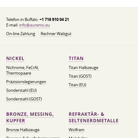
Telefon in Buffalo:
+1 716 910 04 21
E-mail:
info@auremo.eu
On-line Zahlung
Rechner Walzgut
NICKEL
TITAN
Nichrome, FeСrAl, ​​
Titan Halbzeuge
Thermopaare
Titan (GOST)
Präzisionslegierungen
Titan (EU)
Sonderstahl (EU)
Sonderstahl (GOST)
BRONZE, MESSING,
REFRAKTÄR- &
KUPFER
SELTENERDMETALLE
Bronze Halbzeuge
Wolfram