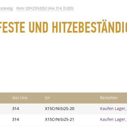
eständig
Rohr 20H25N20S2 (Aisi 314, EI283)
ESTE UND HITZEBESTÄNDI
Aisi Uns
En
Bestellen
314
X15CrNiSi25-20
Kaufen Lager,
314
X15CrNiSi25-21
Kaufen Lager,