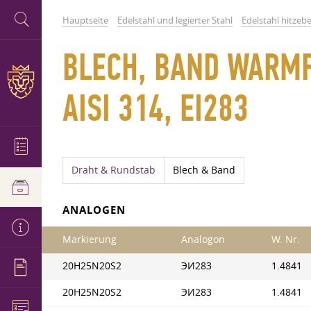
Hauptseite
Edelstahl und legierter Stahl
Edelstahl hitzeb
BLECH, BAND WARMF
AISI 314, EI283
Draht & Rundstab
Blech & Band
ANALOGEN
Markierung
Analogon
W. Nr.
20H25N20S2
ЭИ283
1.4841
20H25N20S2
ЭИ283
1.4841