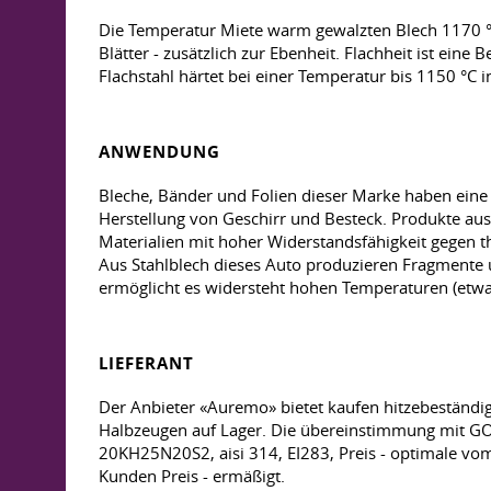
Die Temperatur Miete warm gewalzten Blech 1170 °C
Blätter - zusätzlich zur Ebenheit. Flachheit ist ein
Flachstahl härtet bei einer Temperatur bis 1150 °C i
ANWENDUNG
Bleche, Bänder und Folien dieser Marke haben ein
Herstellung von Geschirr und Besteck. Produkte au
Materialien mit hoher Widerstandsfähigkeit gegen 
Aus Stahlblech dieses Auto produzieren Fragmente
ermöglicht es widersteht hohen Temperaturen (etw
LIEFERANT
Der Anbieter «Auremo» bietet kaufen hitzebeständi
Halbzeugen auf Lager. Die übereinstimmung mit GOS
20KH25N20S2, aisi 314, EI283, Preis - optimale vom
Kunden Preis - ermäßigt.