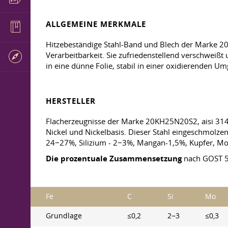
ALLGEMEINE MERKMALE
Hitzebeständige Stahl-Band und Blech der Marke 20
Verarbeitbarkeit. Sie zufriedenstellend verschweißt 
in eine dünne Folie, stabil in einer oxidierenden
HERSTELLER
Flacherzeugnisse der Marke 20KH25N20S2, aisi 314,
Nickel und Nickelbasis. Dieser Stahl eingeschmolz
24−27%, Silizium - 2−3%, Mangan-1,5%, Kupfer, Mol
Die prozentuale Zusammensetzung
nach GOST 
Fe
C
Si
Mo
Grundlage
≤0,2
2−3
≤0,3