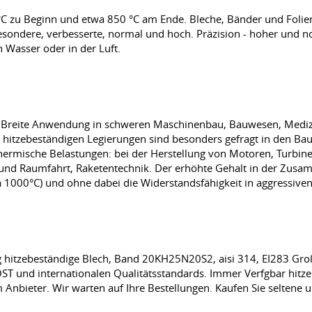
 zu Beginn und etwa 850 °C am Ende. Bleche, Bänder und Folien 
e Besondere, verbesserte, normal und hoch. Präzision - hoher und 
n Wasser oder in der Luft.
e Breite Anwendung in schweren Maschinenbau, Bauwesen, Medizi
s hitzebeständigen Legierungen sind besonders gefragt in den B
thermische Belastungen: bei der Herstellung von Motoren, Turbi
 und Raumfahrt, Raketentechnik. Der erhöhte Gehalt in der Zus
a 1000°C) und ohne dabei die Widerstandsfähigkeit in aggressiv
g hitzebeständige Blech, Band 20KH25N20S2, aisi 314, EI283 Gro
T und internationalen Qualitätsstandards. Immer Verfgbar hitze
 Anbieter. Wir warten auf Ihre Bestellungen. Kaufen Sie selten