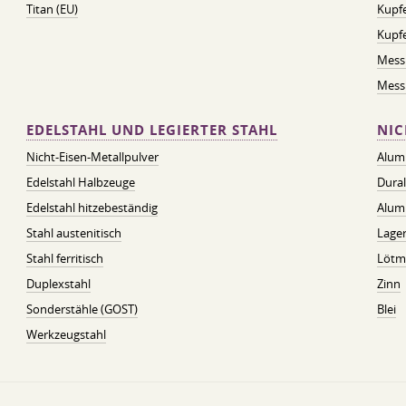
Titan (EU)
Kupfe
Kupf
Mess
Messi
EDELSTAHL UND LEGIERTER STAHL
NIC
Nicht-Eisen-Metallpulver
Alum
Edelstahl Halbzeuge
Dura
Edelstahl hitzebeständig
Alum
Stahl austenitisch
Lager
Stahl ferritisch
Lötmi
Duplexstahl
Zinn
Sonderstähle (GOST)
Blei
Werkzeugstahl