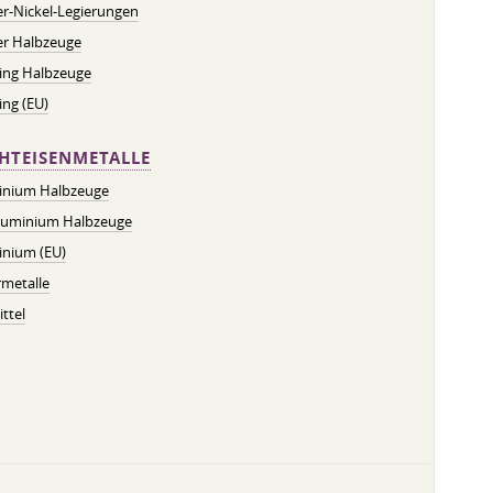
r-Nickel-Legierungen
er Halbzeuge
ing Halbzeuge
ng (EU)
HTEISENMETALLE
inium Halbzeuge
luminium Halbzeuge
inium (EU)
metalle
ttel