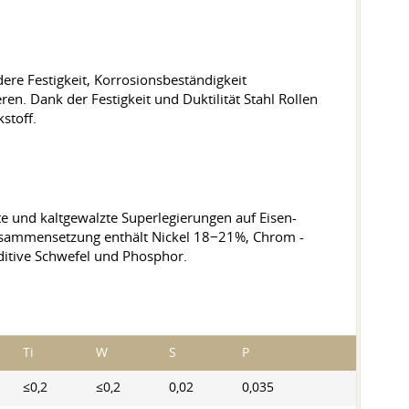
re Festigkeit, Korrosionsbeständigkeit
en. Dank der Festigkeit und Duktilität Stahl Rollen
stoff.
e und kaltgewalzte Superlegierungen auf Eisen-
 Zusammensetzung enthält Nickel 18−21%, Chrom -
ditive Schwefel und Phosphor.
Ti
W
S
P
≤0,2
≤0,2
0,02
0,035