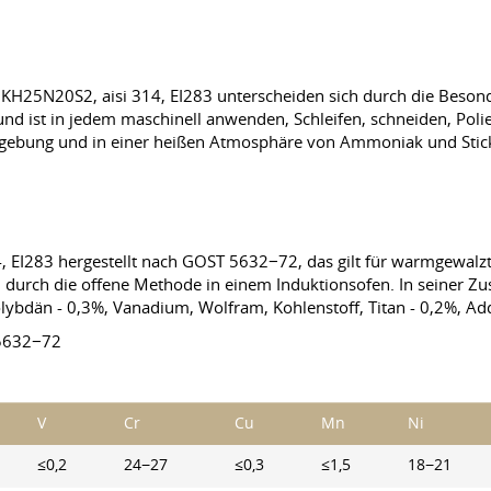
KH25N20S2, aisi 314, EI283 unterscheiden sich durch die Besonde
und ist in jedem maschinell anwenden, Schleifen, schneiden, Polier
 Umgebung und in einer heißen Atmosphäre von Ammoniak und Stick
 EI283 hergestellt nach GOST 5632−72, das gilt für warmgewalzt
en durch die offene Methode in einem Induktionsofen. In seiner
ybdän - 0,3%, Vanadium, Wolfram, Kohlenstoff, Titan - 0,2%, Ad
5632−72
V
Cr
Cu
Mn
Ni
≤0,2
24−27
≤0,3
≤1,5
18−21