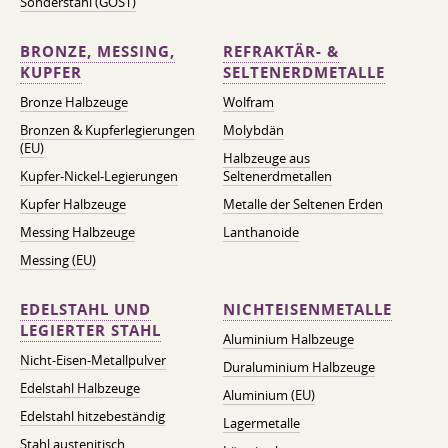
Sonderstahl (GOST)
BRONZE, MESSING,
REFRAKTÄR- &
KUPFER
SELTENERDMETALLE
Bronze Halbzeuge
Wolfram
Bronzen & Kupferlegierungen
Molybdän
(EU)
Halbzeuge aus
Kupfer-Nickel-Legierungen
Seltenerdmetallen
Kupfer Halbzeuge
Metalle der Seltenen Erden
Messing Halbzeuge
Lanthanoide
Messing (EU)
EDELSTAHL UND
NICHTEISENMETALLE
LEGIERTER STAHL
Aluminium Halbzeuge
Nicht-Eisen-Metallpulver
Duraluminium Halbzeuge
Edelstahl Halbzeuge
Aluminium (EU)
Edelstahl hitzebeständig
Lagermetalle
Stahl austenitisch