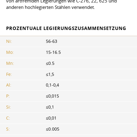
von artfremden Legierungen wie C-276, 22, 625 und
anderen hochlegierten Stählen verwendet.
PROZENTUALE LEGIERUNGSZUSAMMENSETZUNG
Ni:
56-63
Mo:
15-16.5
Mn:
≤0.5
Fe:
≤1,5
Al:
0,1-0,4
P:
≤0,015
Si:
≤0,1
C:
≤0,01
S:
≤0.005