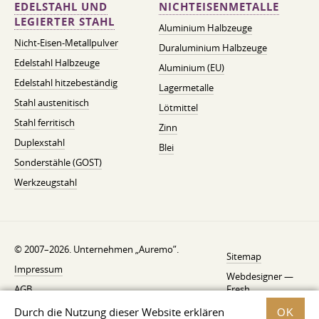
EDELSTAHL UND
NICHTEISENMETALLE
LEGIERTER STAHL
Aluminium Halbzeuge
Nicht-Eisen-Metallpulver
Duraluminium Halbzeuge
Edelstahl Halbzeuge
Aluminium (EU)
Edelstahl hitzebeständig
Lagermetalle
Stahl austenitisch
Lötmittel
Stahl ferritisch
Zinn
Duplexstahl
Blei
Sonderstähle (GOST)
Werkzeugstahl
© 2007–2026. Unternehmen „Auremo”.
Sitemap
Impressum
Webdesigner —
AGB
Fresh
Widerrufsbelehrung
Durch die Nutzung dieser Website erklären
OK