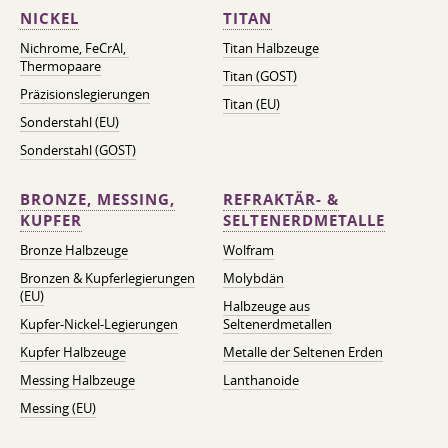
NICKEL
TITAN
Nichrome, FeСrAl, ​​
Titan Halbzeuge
Thermopaare
Titan (GOST)
Präzisionslegierungen
Titan (EU)
Sonderstahl (EU)
Sonderstahl (GOST)
BRONZE, MESSING,
REFRAKTÄR- &
KUPFER
SELTENERDMETALLE
Bronze Halbzeuge
Wolfram
Bronzen & Kupferlegierungen
Molybdän
(EU)
Halbzeuge aus
Kupfer-Nickel-Legierungen
Seltenerdmetallen
Kupfer Halbzeuge
Metalle der Seltenen Erden
Messing Halbzeuge
Lanthanoide
Messing (EU)