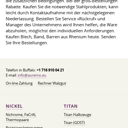
die zusätzlichen Bedingungen. Bei der groß-Bestellungen
Rabatte. Kaufen Sie die notwendige Stahlprodukten, kann
leicht durch Kontaktaufnahme mit der nächstgelegenen
Niederlassung. Bestellen Sie Service «Rückruf» und
Manager des Unternehmens wird Ihnen helfen, die Ware
abzuholen, möglichst den individuellen Anforderungen.
Kaufen Blech, Band, Barren aus Rhenium heute. Senden
Sie Ihre Bestellungen.
Telefon in Buffalo:
+1 716 910 04 21
E-mail:
info@auremo.eu
On-line Zahlung
Rechner Walzgut
NICKEL
TITAN
Nichrome, FeСrAl, ​​
Titan Halbzeuge
Thermopaare
Titan (GOST)
Präzisionslegierungen