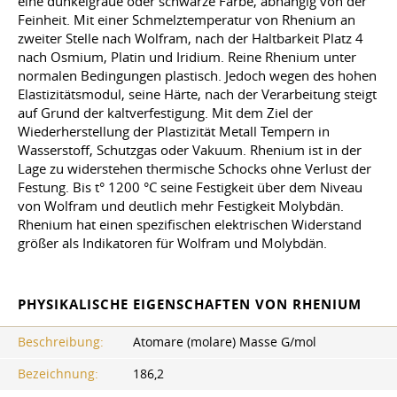
eine dunkelgraue oder schwarze Farbe, abhängig von der
Feinheit. Mit einer Schmelztemperatur von Rhenium an
zweiter Stelle nach Wolfram, nach der Haltbarkeit Platz 4
nach Osmium, Platin und Iridium. Reine Rhenium unter
normalen Bedingungen plastisch. Jedoch wegen des hohen
Elastizitätsmodul, seine Härte, nach der Verarbeitung steigt
auf Grund der kaltverfestigung. Mit dem Ziel der
Wiederherstellung der Plastizität Metall Tempern in
Wasserstoff, Schutzgas oder Vakuum. Rhenium ist in der
Lage zu widerstehen thermische Schocks ohne Verlust der
Festung. Bis t° 1200 °C seine Festigkeit über dem Niveau
von Wolfram und deutlich mehr Festigkeit Molybdän.
Rhenium hat einen spezifischen elektrischen Widerstand
größer als Indikatoren für Wolfram und Molybdän.
PHYSIKALISCHE EIGENSCHAFTEN VON RHENIUM
Beschreibung:
Atomare (molare) Masse G/mol
Bezeichnung:
186,2