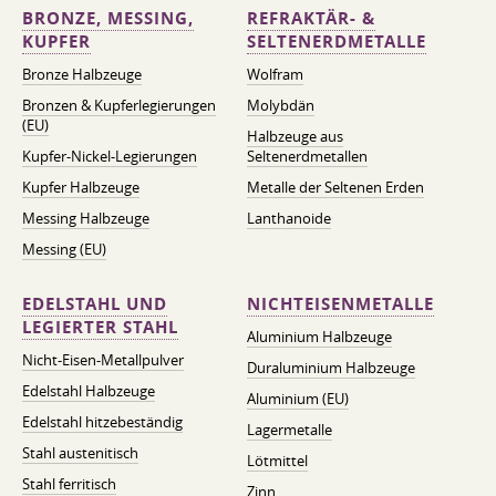
BRONZE, MESSING,
REFRAKTÄR- &
KUPFER
SELTENERDMETALLE
Bronze Halbzeuge
Wolfram
Bronzen & Kupferlegierungen
Molybdän
(EU)
Halbzeuge aus
Kupfer-Nickel-Legierungen
Seltenerdmetallen
Kupfer Halbzeuge
Metalle der Seltenen Erden
Messing Halbzeuge
Lanthanoide
Messing (EU)
EDELSTAHL UND
NICHTEISENMETALLE
LEGIERTER STAHL
Aluminium Halbzeuge
Nicht-Eisen-Metallpulver
Duraluminium Halbzeuge
Edelstahl Halbzeuge
Aluminium (EU)
Edelstahl hitzebeständig
Lagermetalle
Stahl austenitisch
Lötmittel
Stahl ferritisch
Zinn