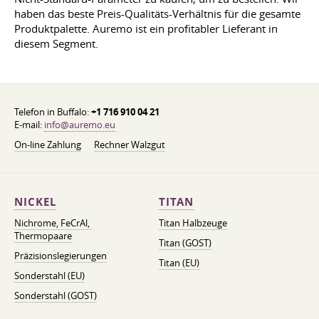
haben das beste Preis-Qualitäts-Verhältnis für die gesamte
Produktpalette. Auremo ist ein profitabler Lieferant in
diesem Segment.
Telefon in Buffalo:
+1 716 910 04 21
E-mail:
info@auremo.eu
On-line Zahlung
Rechner Walzgut
NICKEL
TITAN
Nichrome, FeСrAl, ​​
Titan Halbzeuge
Thermopaare
Titan (GOST)
Präzisionslegierungen
Titan (EU)
Sonderstahl (EU)
Sonderstahl (GOST)