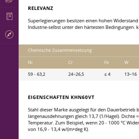
RELEVANZ
Superlegierungen besitzen einen hohen Widerstand
Industrie-selbst unter den härtesten Bedingungen:
Chemische Zusammensetzung
Ni
Cr
Fe
W
59 - 63,2
24−26,5
≤ 4
13−16
EIGENSCHAFTEN KHN60VT
Stahl dieser Marke ausgelegt für den Dauerbetrieb 
längenausdehnungen gleich 13,7 (1/Hagel). Dichte =
Temperatur. Zum Beispiel, wenn 20 - 1000 °C Widers
von 16,9 - 13,4 w/(m•deg K).