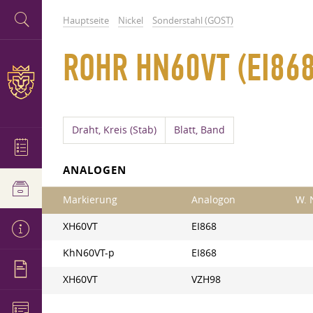
Hauptseite
Nickel
Sonderstahl (GOST)
ROHR HN60VT (EI868
Draht, Kreis (Stab)
Blatt, Band
ANALOGEN
Markierung
Analogon
W. 
XH60VT
EI868
KhN60VT-p
EI868
XH60VT
VZH98