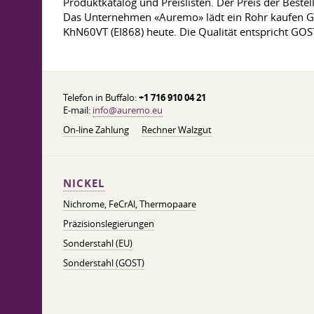
Produktkatalog und Preislisten. Der Preis der Beste
Das Unternehmen «Auremo» lädt ein Rohr kaufen Gr
KhN60VT (EI868) heute. Die Qualität entspricht GOST
Telefon in Buffalo:
+1 716 910 04 21
E-mail:
info@auremo.eu
On-line Zahlung
Rechner Walzgut
NICKEL
Nichrome, FeСrAl, ​​Thermopaare
Präzisionslegierungen
Sonderstahl (EU)
Sonderstahl (GOST)