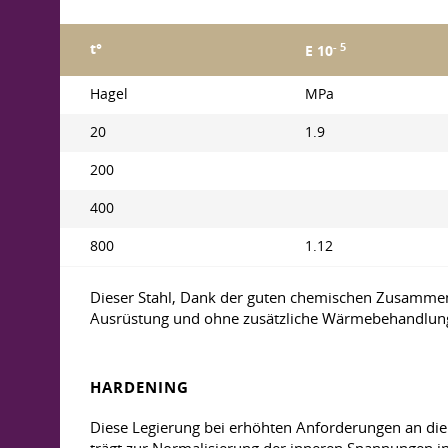
- 5
t°
E 10
Hagel
MPa
20
1.9
200
400
800
1.12
Dieser Stahl, Dank der guten chemischen Zusammense
Ausrüstung und ohne zusätzliche Wärmebehandlung
HARDENING
Diese Legierung bei erhöhten Anforderungen an die A