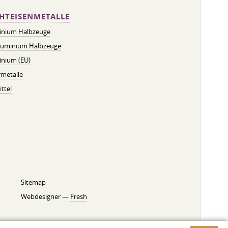
HTEISENMETALLE
inium Halbzeuge
luminium Halbzeuge
inium (EU)
metalle
ttel
Sitemap
Webdesigner —
Fresh