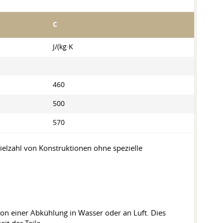
C
J/(kg·K
460
500
570
ielzahl von Konstruktionen ohne spezielle
von einer Abkühlung in Wasser oder an Luft. Dies