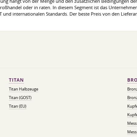
llung hängt von der Menge und den zusätzlichen Bedingungen der L
oßhandel oder in raten. In diesem Segment ist das Unternehmen
 und internationalen Standards. Der beste Preis von den Lieferan
TITAN
BRO
Titan Halbzeuge
Bron
Titan (GOST)
Bronz
Titan (EU)
Kupfe
Kupf
Mess
Messi