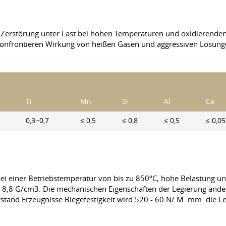
 Zerstörung unter Last bei hohen Temperaturen und oxidierend
 konfrontieren Wirkung von heißen Gasen und aggressiven Lösung
Ti
Mn
Si
Al
Ca
0,3−0,7
≤ 0,5
≤ 0,8
≤ 0,5
≤ 0,05
bei einer Betriebstemperatur von bis zu 850ºС, hohe Belastung un
 8,8 G/cm3. Die mechanischen Eigenschaften der Legierung änder
tand Erzeugnisse Biegefestigkeit wird 520 - 60 N/ M. mm. die Le