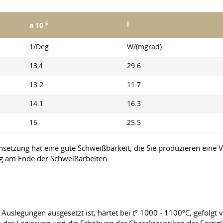
6
l
a 10
1/Deg
W/(mgrad)
13,4
29.6
13.2
11.7
14.1
16.3
16
25.5
tzung hat eine gute Schweißbarkeit, die Sie produzieren eine V
 am Ende der Schweißarbeiten.
uslegungen ausgesetzt ist, härtet bei tº 1000 - 1100ºС, gefolgt 