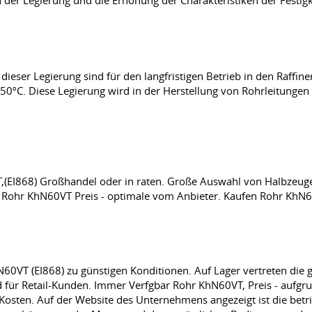
der Legierung und die Erhöhung der Charakteristiken der Festigke
ieser Legierung sind für den langfristigen Betrieb in den Raffin
50ºС. Diese Legierung wird in der Herstellung von Rohrleitungen 
,(EI868) Großhandel oder in raten. Große Auswahl von Halbzeug
r Rohr KhN60VT Preis - optimale vom Anbieter. Kaufen Rohr KhN60
VT (EI868) zu günstigen Konditionen. Auf Lager vertreten die 
 für Retail-Kunden. Immer Verfgbar Rohr KhN60VT, Preis - aufgr
Kosten. Auf der Website des Unternehmens angezeigt ist die betri