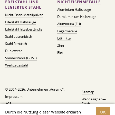
EDELSTAHL UND
NICHTEISENMETALLE
LEGIERTER STAHL
Aluminium Halbzeuge
Nicht-Eisen-Metallpulver
Duraluminium Halbzeuge
Edelstahl Halbzeuge
Aluminium (EU)
Edelstahl hitzebeständig
Lagermetalle
Stahl austenitisch
Lötmittel
Stahl ferritisch
Zinn
Duplexstahl
Blei
Sonderstähle (GOST)
Werkzeugstahl
© 2007–2026. Unternehmen „Auremo”.
Sitemap
Impressum
Webdesigner —
AGB
Fresh
Widerrufsbelehrung
Durch die Nutzung dieser Website erklären
OK