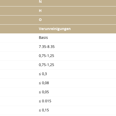
N
H
О
Verunreinigungen
Basis
7.35-8.35
0,75-1,25
0,75-1,25
≤ 0,3
≤ 0,08
≤ 0,05
≤ 0.015
≤ 0,15