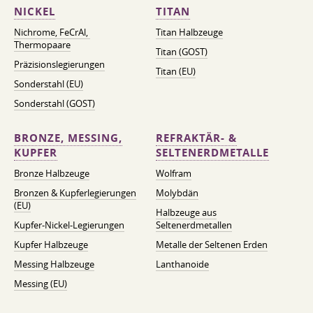
NICKEL
TITAN
Nichrome, FeСrAl, ​​
Titan Halbzeuge
Thermopaare
Titan (GOST)
Präzisionslegierungen
Titan (EU)
Sonderstahl (EU)
Sonderstahl (GOST)
BRONZE, MESSING,
REFRAKTÄR- &
KUPFER
SELTENERDMETALLE
Bronze Halbzeuge
Wolfram
Bronzen & Kupferlegierungen
Molybdän
(EU)
Halbzeuge aus
Kupfer-Nickel-Legierungen
Seltenerdmetallen
Kupfer Halbzeuge
Metalle der Seltenen Erden
Messing Halbzeuge
Lanthanoide
Messing (EU)