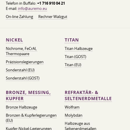
Telefon in Buffalo:
+1 716 910 04 21
E-mail:
info@auremo.eu
On-line Zahlung
Rechner Walzgut
NICKEL
TITAN
Nichrome, FeСrAl, ​​
Titan Halbzeuge
Thermopaare
Titan (GOST)
Präzisionslegierungen
Titan (EU)
Sonderstahl (EU)
Sonderstahl (GOST)
BRONZE, MESSING,
REFRAKTÄR- &
KUPFER
SELTENERDMETALLE
Bronze Halbzeuge
Wolfram
Bronzen & Kupferlegierungen
Molybdän
(EU)
Halbzeuge aus
Kupfer-Nickel-Legierungen
Seltenerdmetallen