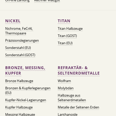
On-line Zahlung
Rechner Walzgut
NICKEL
TITAN
Nichrome, FeСrAl, ​​
Titan Halbzeuge
Thermopaare
Titan (GOST)
Präzisionslegierungen
Titan (EU)
Sonderstahl (EU)
Sonderstahl (GOST)
BRONZE, MESSING,
REFRAKTÄR- &
KUPFER
SELTENERDMETALLE
Bronze Halbzeuge
Wolfram
Bronzen & Kupferlegierungen
Molybdän
(EU)
Halbzeuge aus
Kupfer-Nickel-Legierungen
Seltenerdmetallen
Kupfer Halbzeuge
Metalle der Seltenen Erden
Messing Halbzeuge
Lanthanoide