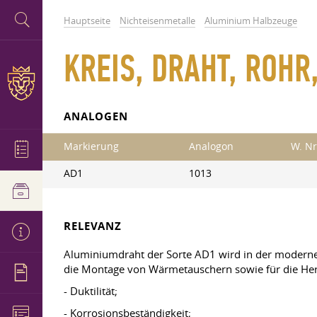
Hauptseite
Nichteisenmetalle
Aluminium Halbzeuge
KREIS, DRAHT, ROHR
ANALOGEN
Markierung
Analogon
W. Nr
AD1
1013
RELEVANZ
Aluminiumdraht der Sorte AD1 wird in der modernen 
die Montage von Wärmetauschern sowie für die Herst
- Duktilität;
- Korrosionsbeständigkeit;