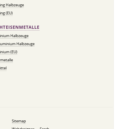
ing Halbzeuge
ng (EU)
HTEISENMETALLE
inium Halbzeuge
luminium Halbzeuge
inium (EU)
metalle
ttel
Sitemap