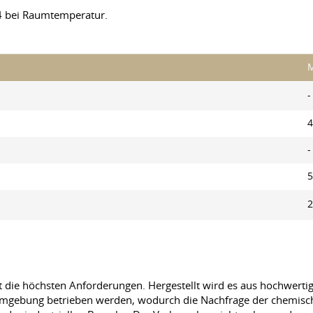
04 bei Raumtemperatur.
M
-
4
-
5
2
 die höchsten Anforderungen. Hergestellt wird es aus hochwerti
mgebung betrieben werden, wodurch die Nachfrage der chemische