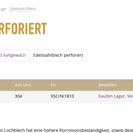
euge
Edelstahl Blech
RFORIERT
t kaltgewalzt
Edelstahlblech perforiert
Aisi Uns
En
Bestellen
304
X5CrNi1810
Kaufen Lager, Ve
s Lochblech hat eine höhere Korrosionsbeständigkeit, sowie deutl