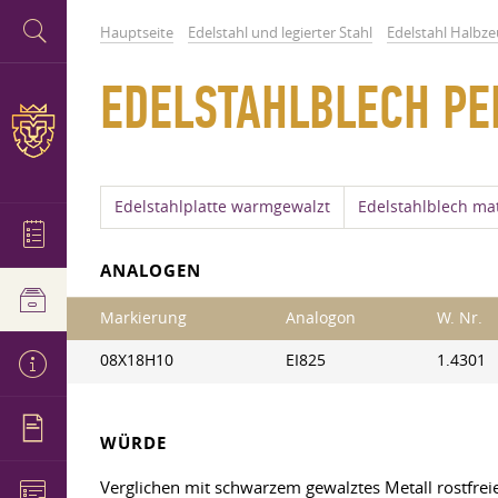
Hauptseite
Edelstahl und legierter Stahl
Edelstahl Halbz
EDELSTAHLBLECH PE
Edelstahlplatte warmgewalzt
Edelstahlblech mat
ANALOGEN
Markierung
Analogon
W. Nr.
08X18H10
EI825
1.4301
WÜRDE
Verglichen mit schwarzem gewalztes Metall rostfreie