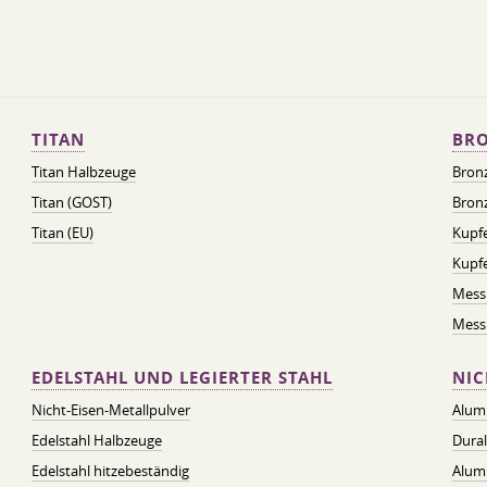
TITAN
BRO
Titan Halbzeuge
Bron
Titan (GOST)
Bronz
Titan (EU)
Kupfe
Kupf
Mess
Messi
EDELSTAHL UND LEGIERTER STAHL
NIC
Nicht-Eisen-Metallpulver
Alum
Edelstahl Halbzeuge
Dura
Edelstahl hitzebeständig
Alum