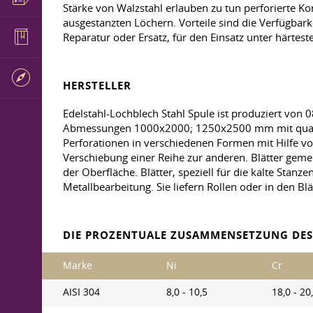
Stärke von Walzstahl erlauben zu tun perforierte Ko
ausgestanzten Löchern. Vorteile sind die Verfügbarke
Reparatur oder Ersatz, für den Einsatz unter härtes
HERSTELLER
Edelstahl-Lochblech Stahl Spule ist produziert von
Abmessungen 1000x2000; 1250x2500 mm mit quadratis
Perforationen in verschiedenen Formen mit Hilfe v
Verschiebung einer Reihe zur anderen. Blätter gem
der Oberfläche. Blätter, speziell für die kalte Stanz
Metallbearbeitung. Sie liefern Rollen oder in den Blä
DIE PROZENTUALE ZUSAMMENSETZUNG DES 
Marke
Ni
Cr
AISI 304
8,0 - 10,5
18,0 - 20