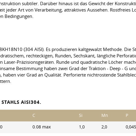
nstruktion subtiler. Darüber hinaus ist das Gewicht der Konstruk
it jeder Art von Verarbeitung, attraktives Aussehen. Rostfreies Lo
ten Bedingungen.
 08KH18N10 (304 AISI). Es produzieren kaltgewalzt Methode. Die 
chem, rechteckigen, Runden, Sechskant, längliche Perforation.
on Laser-Präzisionsgeräten. Runde und quadratische Löcher mach
einsame Bestimmung haben zwei Grad der Traktion - Deep - G und 
en, haben vier Grad an Qualität. Perforierte nichtrostende Stahlblec
ttern.
STAHLS AISI304.
C
Si
Mn
P
,0
0.08 max
1,0
2,0
0,04