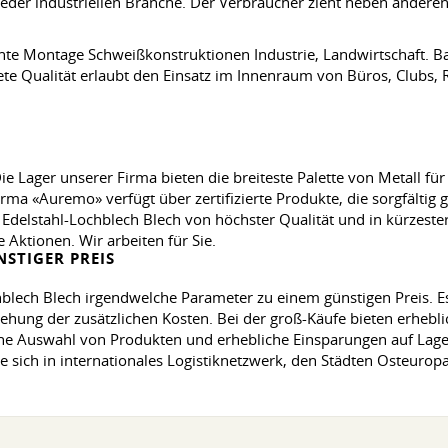
eder industriellen Branche. Der Verbraucher zieht neben anderen
eichte Montage Schweißkonstruktionen Industrie, Landwirtschaft. 
e Qualität erlaubt den Einsatz im Innenraum von Büros, Clubs, 
ie Lager unserer Firma bieten die breiteste Palette von Metall fü
Firma «Auremo» verfügt über zertifizierte Produkte, die sorgfältig
Edelstahl-Lochblech Blech von höchster Qualität und in kürzester
 Aktionen. Wir arbeiten für Sie.
STIGER PREIS
blech Blech irgendwelche Parameter zu einem günstigen Preis. Es 
ehung der zusätzlichen Kosten. Bei der groß-Käufe bieten erhebli
iche Auswahl von Produkten und erhebliche Einsparungen auf Lag
ie sich in internationales Logistiknetzwerk, den Städten Osteuropa