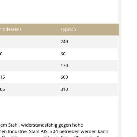
indestens
Typisch
240
0
60
170
15
600
05
310
gem Stahl, widerstandsfähig gegen hohe
n Industrie. Stahl AISI 304 betrieben werden kann