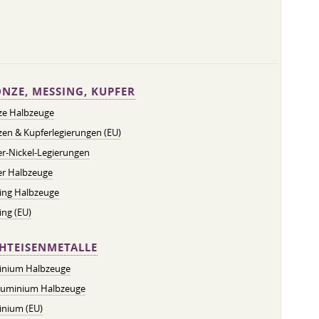
NZE, MESSING, KUPFER
ze Halbzeuge
en & Kupferlegierungen (EU)
r-Nickel-Legierungen
er Halbzeuge
ing Halbzeuge
ng (EU)
HTEISENMETALLE
inium Halbzeuge
luminium Halbzeuge
inium (EU)