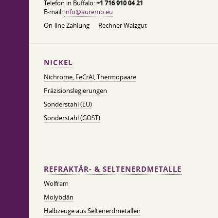
Telefon in Buffalo:
+1 716 910 04 21
E-mail:
info@auremo.eu
On-line Zahlung
Rechner Walzgut
NICKEL
Nichrome, FeСrAl, ​​Thermopaare
Präzisionslegierungen
Sonderstahl (EU)
Sonderstahl (GOST)
REFRAKTÄR- & SELTENERDMETALLE
Wolfram
Molybdän
Halbzeuge aus Seltenerdmetallen