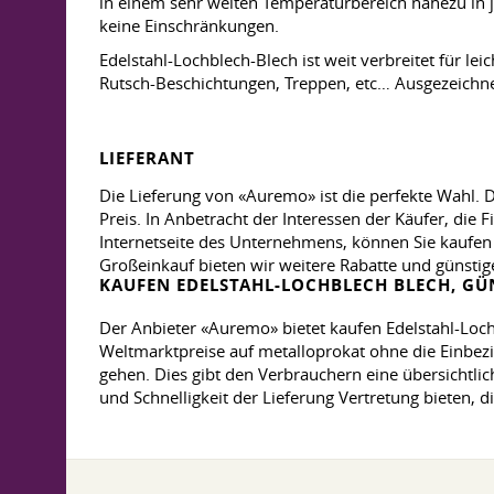
in einem sehr weiten Temperaturbereich nahezu in j
keine Einschränkungen.
Edelstahl-Lochblech-Blech ist weit verbreitet für l
Rutsch-Beschichtungen, Treppen, etc… Ausgezeichnet
LIEFERANT
Die Lieferung von «Auremo» ist die perfekte Wahl. D
Preis. In Anbetracht der Interessen der Käufer, die 
Internetseite des Unternehmens, können Sie kaufen 
Großeinkauf bieten wir weitere Rabatte und günstige
KAUFEN EDELSTAHL-LOCHBLECH BLECH, GÜN
Der Anbieter «Auremo» bietet kaufen Edelstahl-Loch
Weltmarktpreise auf metalloprokat ohne die Einbezi
gehen. Dies gibt den Verbrauchern eine übersichtl
und Schnelligkeit der Lieferung Vertretung bieten, d