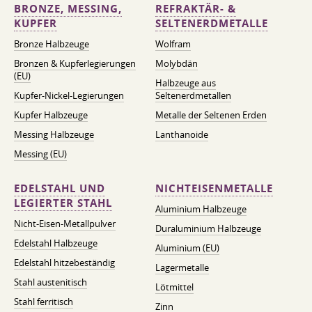
BRONZE, MESSING,
REFRAKTÄR- &
KUPFER
SELTENERDMETALLE
Bronze Halbzeuge
Wolfram
Bronzen & Kupferlegierungen
Molybdän
(EU)
Halbzeuge aus
Kupfer-Nickel-Legierungen
Seltenerdmetallen
Kupfer Halbzeuge
Metalle der Seltenen Erden
Messing Halbzeuge
Lanthanoide
Messing (EU)
EDELSTAHL UND
NICHTEISENMETALLE
LEGIERTER STAHL
Aluminium Halbzeuge
Nicht-Eisen-Metallpulver
Duraluminium Halbzeuge
Edelstahl Halbzeuge
Aluminium (EU)
Edelstahl hitzebeständig
Lagermetalle
Stahl austenitisch
Lötmittel
Stahl ferritisch
Zinn