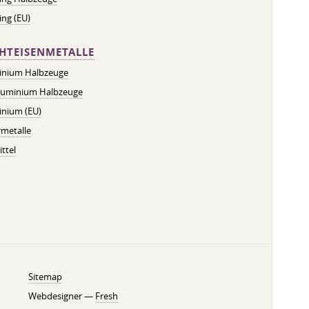
ng (EU)
HTEISENMETALLE
inium Halbzeuge
luminium Halbzeuge
inium (EU)
metalle
ttel
Sitemap
Webdesigner —
Fresh