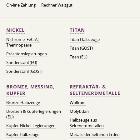
On-line Zahlung
Rechner Walzgut
NICKEL
TITAN
Nichrome, FeСrAl, ​​
Titan Halbzeuge
Thermopaare
Titan (GOST)
Präzisionslegierungen
Titan (EU)
Sonderstahl (EU)
Sonderstahl (GOST)
BRONZE, MESSING,
REFRAKTÄR- &
KUPFER
SELTENERDMETALLE
Bronze Halbzeuge
Wolfram
Bronzen & Kupferlegierungen
Molybdän
(EU)
Halbzeuge aus
Kupfer-Nickel-Legierungen
Seltenerdmetallen
Kupfer Halbzeuge
Metalle der Seltenen Erden