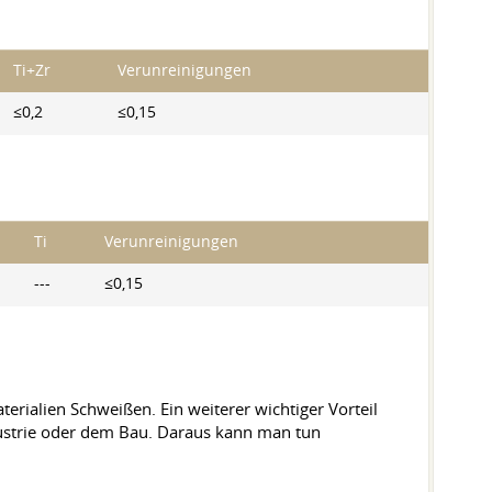
Ti+Zr
Verunreinigungen
≤0,2
≤0,15
Ti
Verunreinigungen
---
≤0,15
erialien Schweißen. Ein weiterer wichtiger Vorteil
ndustrie oder dem Bau. Daraus kann man tun