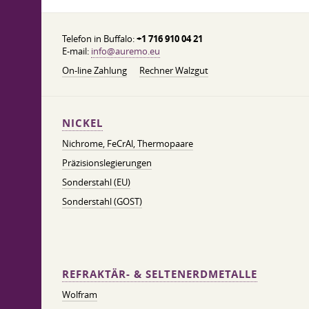
Telefon in Buffalo:
+1 716 910 04 21
E-mail:
info@auremo.eu
On-line Zahlung
Rechner Walzgut
NICKEL
Nichrome, FeСrAl, ​​Thermopaare
Präzisionslegierungen
Sonderstahl (EU)
Sonderstahl (GOST)
REFRAKTÄR- & SELTENERDMETALLE
Wolfram