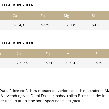
 LEGIERUNG D16
Cu
Zn
Mg
Si
3,8−4,9
≤0,25
1,2−1,8
≤0,5
 LEGIERUNG D18
n
Cu
Zn
Mg
Si
,2
2,2−2,8
≤0,1
0,2−0,5
≤0,5
. Dural Ecken einfach zu montieren, verbinden sich mit anderen Mat
 die Verwendung von Dural Ecken in nahezu allen Bereichen der I
r Konstruktion eine hohe spezifische Festigkeit.