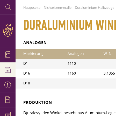
Hauptseite
Nichteisenmetalle
Duraluminium Halbzeuge
DURALUMINIUM WIN
ANALOGEN
Markierung
Analogon
W. Nr.
D1
1110
D16
1160
3.1355
D18
PRODUKTION
Djuralevyj den Winkel besteht aus Aluminium-Legi