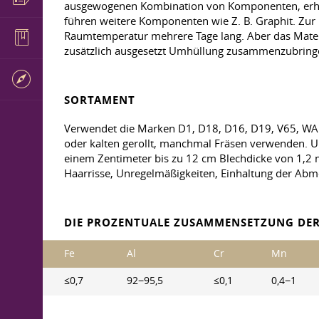
ausgewogenen Kombination von Komponenten, erhält 
führen weitere Komponenten wie Z. B. Graphit. Zur
Raumtemperatur mehrere Tage lang. Aber das Materia
zusätzlich ausgesetzt Umhüllung zusammenzubringen
SORTAMENT
Verwendet die Marken D1, D18, D16, D19, V65, WAD
oder kalten gerollt, manchmal Fräsen verwenden. Unt
einem Zentimeter bis zu 12 cm Blechdicke von 1,2
Haarrisse, Unregelmäßigkeiten, Einhaltung der Ab
DIE PROZENTUALE ZUSAMMENSETZUNG DER
Fe
Al
Cr
Mn
≤0,7
92−95,5
≤0,1
0,4−1