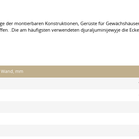
lage der montierbaren Konstruktionen, Gerüste für Gewächshäuse
iffen. .Die am häufigsten verwendeten djuraljuminijewyje die Eck
r Wand, mm