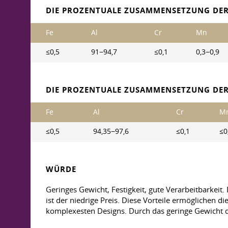
DIE PROZENTUALE ZUSAMMENSETZUNG DER
Fe
Al
Cr
Mn
≤0,5
91−94,7
≤0,1
0,3−0,9
DIE PROZENTUALE ZUSAMMENSETZUNG DER
Fe
Al
Cr
M
≤0,5
94,35−97,6
≤0,1
≤0
WÜRDE
Geringes Gewicht, Festigkeit, gute Verarbeitbarkeit
ist der niedrige Preis. Diese Vorteile ermöglichen
komplexesten Designs. Durch das geringe Gewicht de