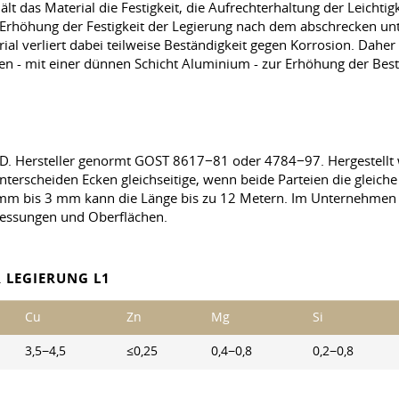
das Material die Festigkeit, die Aufrechterhaltung der Leichti
 Erhöhung der Festigkeit der Legierung nach dem abschrecken un
l verliert dabei teilweise Beständigkeit gegen Korrosion. Daher
 - mit einer dünnen Schicht Aluminium - zur Erhöhung der Bestä
. Hersteller genormt GOST 8617−81 oder 4784−97. Hergestellt 
erscheiden Ecken gleichseitige, wenn beide Parteien die gleiche 
 mm bis 3 mm kann die Länge bis zu 12 Metern. Im Unternehmen v
messungen und Oberflächen.
 LEGIERUNG L1
Cu
Zn
Mg
Si
3,5−4,5
≤0,25
0,4−0,8
0,2−0,8