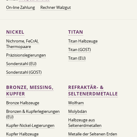
On-line Zahlung
Rechner Walzgut
NICKEL
TITAN
Nichrome, FeСrAl, ​​
Titan Halbzeuge
Thermopaare
Titan (GOST)
Präzisionslegierungen
Titan (EU)
Sonderstahl (EU)
Sonderstahl (GOST)
BRONZE, MESSING,
REFRAKTÄR- &
KUPFER
SELTENERDMETALLE
Bronze Halbzeuge
Wolfram
Bronzen & Kupferlegierungen
Molybdän
(EU)
Halbzeuge aus
Kupfer-Nickel-Legierungen
Seltenerdmetallen
Kupfer Halbzeuge
Metalle der Seltenen Erden