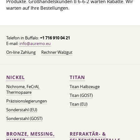
Produkte. Großhandelskunden ti 6-6-2 warten Rabatte. Wir
warten auf Ihre Bestellungen.
Telefon in Buffalo:
+1 716 910 04 21
E-mail:
info@auremo.eu
On-line Zahlung
Rechner Walzgut
NICKEL
TITAN
Nichrome, FeСrAl, ​​
Titan Halbzeuge
Thermopaare
Titan (GOST)
Präzisionslegierungen
Titan (EU)
Sonderstahl (EU)
Sonderstahl (GOST)
BRONZE, MESSING,
REFRAKTÄR- &