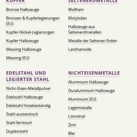
KUPFER
SELTENERDMETALLE
Bronze Halbzeuge
Wolfram
Bronzen & Kupferlegierungen
Molybdän
(EU)
Halbzeuge aus
Kupfer-Nickel-Legierungen
Seltenerdmetallen
Kupfer Halbzeuge
Metalle der Seltenen Erden
Messing Halbzeuge
Lanthanoide
Messing (EU)
EDELSTAHL UND
NICHTEISENMETALLE
LEGIERTER STAHL
Aluminium Halbzeuge
Nicht-Eisen-Metallpulver
Duraluminium Halbzeuge
Edelstahl Halbzeuge
Aluminium (EU)
Edelstahl hitzebeständig
Lagermetalle
Stahl austenitisch
Lötmittel
Stahl ferritisch
Zinn
Duplexstahl
Blei