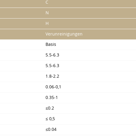
C
N
H
Verunreinigungen
Basis
5.5-6.3
5.5-6.3
1.8-2.2
0.06-0,1
0.35-1
≤0.2
≤ 0,5
≤0.04