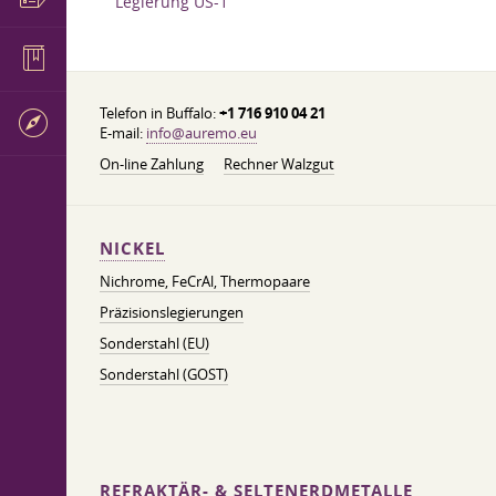
Legierung US-1
Telefon in Buffalo:
+1 716 910 04 21
E-mail:
info@auremo.eu
On-line Zahlung
Rechner Walzgut
NICKEL
Nichrome, FeСrAl, ​​Thermopaare
Präzisionslegierungen
Sonderstahl (EU)
Sonderstahl (GOST)
REFRAKTÄR- & SELTENERDMETALLE