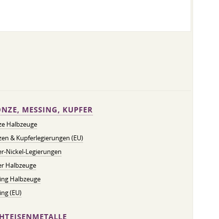
NZE, MESSING, KUPFER
ze Halbzeuge
en & Kupferlegierungen (EU)
r-Nickel-Legierungen
er Halbzeuge
ing Halbzeuge
ng (EU)
HTEISENMETALLE