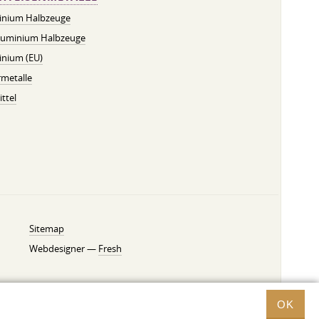
inium Halbzeuge
luminium Halbzeuge
inium (EU)
metalle
ttel
Sitemap
Webdesigner —
Fresh
OK