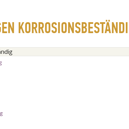
GEN KORROSIONSBESTÄND
ändig
g
ig