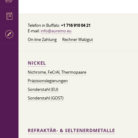
Telefon in Buffalo:
+1 716 910 04 21
E-mail:
info@auremo.eu
On-line Zahlung
Rechner Walzgut
NICKEL
Nichrome, FeСrAl, ​​Thermopaare
Präzisionslegierungen
Sonderstahl (EU)
Sonderstahl (GOST)
REFRAKTÄR- & SELTENERDMETALLE