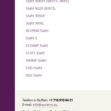
Stahl 90KhF (9Kh1F; 9KhF)
Stahl 9G2F (EI972)
Stahl 9X5VF
Stahl 9XVG
9CrPhM-Stahl
Stahl X
X12VMF Stahl
X12F1 Stahl
X9VMF-Stahl
CVG-Stahl
XGS-Stahl
Telefon in Buffalo:
+1 716 910 04 21
E-mail:
info@auremo.eu