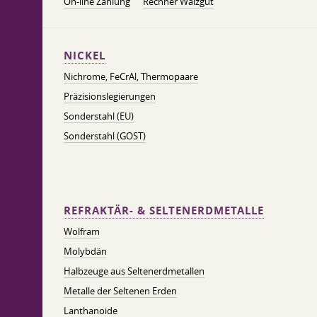
On-line Zahlung
Rechner Walzgut
NICKEL
Nichrome, FeСrAl, ​​Thermopaare
Präzisionslegierungen
Sonderstahl (EU)
Sonderstahl (GOST)
REFRAKTÄR- & SELTENERDMETALLE
Wolfram
Molybdän
Halbzeuge aus Seltenerdmetallen
Metalle der Seltenen Erden
Lanthanoide