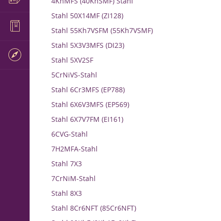
4KhMFS (40KhSMF) Stahl
Stahl 50X14MF (ZI128)
Stahl 55Kh7VSFM (55Kh7VSMF)
Stahl 5X3V3MFS (DI23)
Stahl 5XV2SF
5CrNiVS-Stahl
Stahl 6Cr3MFS (EP788)
Stahl 6X6V3MFS (EP569)
Stahl 6X7V7FM (EI161)
6CVG-Stahl
7H2MFA-Stahl
Stahl 7X3
7CrNiM-Stahl
Stahl 8X3
Stahl 8Cr6NFT (85Cr6NFT)