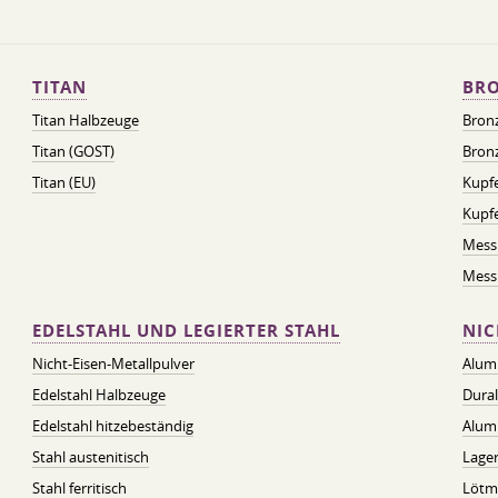
TITAN
BRO
Titan Halbzeuge
Bron
Titan (GOST)
Bronz
Titan (EU)
Kupfe
Kupf
Mess
Messi
EDELSTAHL UND LEGIERTER STAHL
NIC
Nicht-Eisen-Metallpulver
Alum
Edelstahl Halbzeuge
Dura
Edelstahl hitzebeständig
Alum
Stahl austenitisch
Lager
Stahl ferritisch
Lötmi