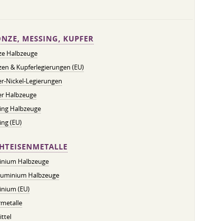
NZE, MESSING, KUPFER
ze Halbzeuge
en & Kupferlegierungen (EU)
r-Nickel-Legierungen
er Halbzeuge
ing Halbzeuge
ng (EU)
HTEISENMETALLE
inium Halbzeuge
luminium Halbzeuge
inium (EU)
metalle
ttel