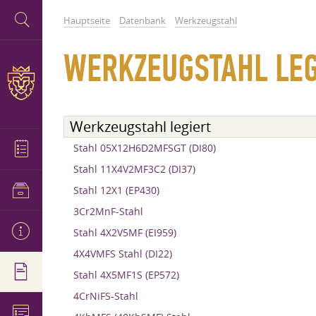
Hauptseite
Datenbank
Werkzeugstahl
WERKZEUGSTAHL LEG
Werkzeugstahl legiert
Stahl 05X12H6D2MFSGT (DI80)
Stahl 11X4V2MF3C2 (DI37)
Stahl 12X1 (EP430)
3Cr2MnF-Stahl
Stahl 4X2V5MF (EI959)
4X4VMFS Stahl (DI22)
Stahl 4X5MF1S (EP572)
4CrNiFS-Stahl