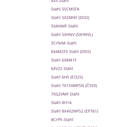
4XS-Stahl
Stahl 55CM5FA
Stahl 5X2MNF (DI32)
5XANMF-Stahl
Stahl 5XHNV (5XHNVL)
5CrNiM-Stahl
6X4M2FS Stahl (DI55)
Stahl 6X6M1F
6XV2S Stahl
Stahl 6HS (EI325)
Stahl 7X15VMFSN (ČS93)
7XG2VMF Stahl
Stahl 8H1A
Stahl 8X4V2MFS2 (EP761)
8CrPh-Stahl