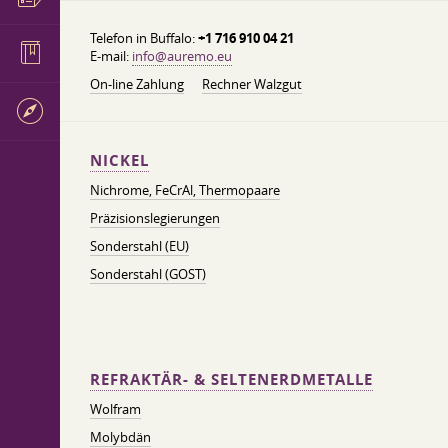
Telefon in Buffalo:
+1 716 910 04 21
E-mail:
info@auremo.eu
On-line Zahlung
Rechner Walzgut
NICKEL
Nichrome, FeСrAl, ​​Thermopaare
Präzisionslegierungen
Sonderstahl (EU)
Sonderstahl (GOST)
REFRAKTÄR- & SELTENERDMETALLE
Wolfram
Molybdän