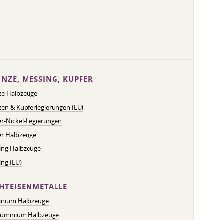
NZE, MESSING, KUPFER
ze Halbzeuge
en & Kupferlegierungen (EU)
r-Nickel-Legierungen
er Halbzeuge
ing Halbzeuge
ng (EU)
HTEISENMETALLE
inium Halbzeuge
luminium Halbzeuge