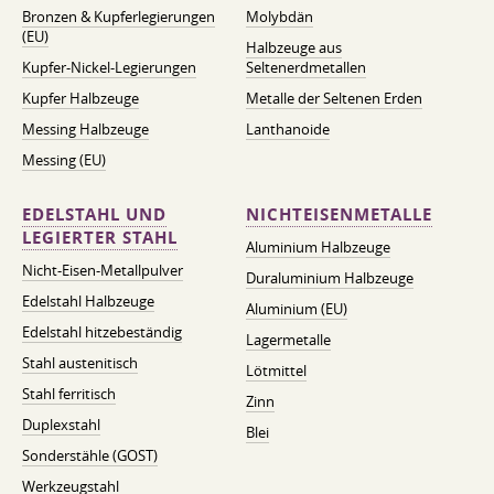
Bronzen & Kupferlegierungen
Molybdän
(EU)
Halbzeuge aus
Kupfer-Nickel-Legierungen
Seltenerdmetallen
Kupfer Halbzeuge
Metalle der Seltenen Erden
Messing Halbzeuge
Lanthanoide
Messing (EU)
EDELSTAHL UND
NICHTEISENMETALLE
LEGIERTER STAHL
Aluminium Halbzeuge
Nicht-Eisen-Metallpulver
Duraluminium Halbzeuge
Edelstahl Halbzeuge
Aluminium (EU)
Edelstahl hitzebeständig
Lagermetalle
Stahl austenitisch
Lötmittel
Stahl ferritisch
Zinn
Duplexstahl
Blei
Sonderstähle (GOST)
Werkzeugstahl