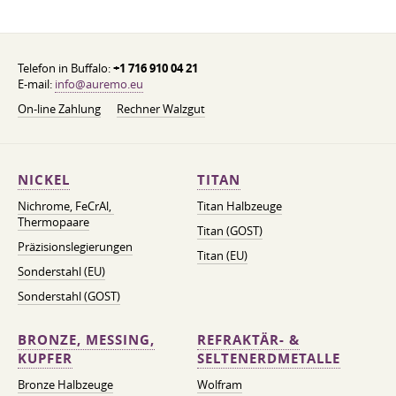
Telefon in Buffalo:
+1 716 910 04 21
E-mail:
info@auremo.eu
On-line Zahlung
Rechner Walzgut
NICKEL
TITAN
Nichrome, FeСrAl, ​​
Titan Halbzeuge
Thermopaare
Titan (GOST)
Präzisionslegierungen
Titan (EU)
Sonderstahl (EU)
Sonderstahl (GOST)
BRONZE, MESSING,
REFRAKTÄR- &
KUPFER
SELTENERDMETALLE
Bronze Halbzeuge
Wolfram