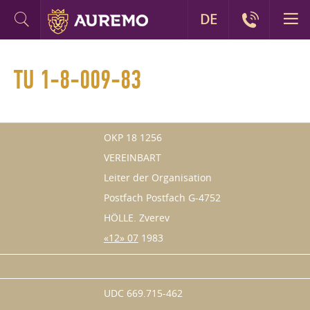
DE
TU 1-8-009-83
OKP 18 1256
VEREINBART
Leiter der Organisation
Postfach Postfach G-4752
HÖLLE. Zverev
«12» 07
1983
UDC 669.715-462