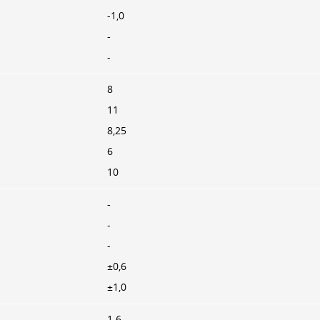
-1,0
-
-
8
11
8,25
6
10
-
-
-
±0,6
±1,0
1.6