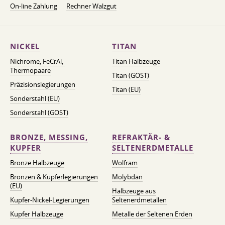
On-line Zahlung
Rechner Walzgut
NICKEL
TITAN
Nichrome, FeСrAl, ​​
Titan Halbzeuge
Thermopaare
Titan (GOST)
Präzisionslegierungen
Titan (EU)
Sonderstahl (EU)
Sonderstahl (GOST)
BRONZE, MESSING,
REFRAKTÄR- &
KUPFER
SELTENERDMETALLE
Bronze Halbzeuge
Wolfram
Bronzen & Kupferlegierungen
Molybdän
(EU)
Halbzeuge aus
Kupfer-Nickel-Legierungen
Seltenerdmetallen
Kupfer Halbzeuge
Metalle der Seltenen Erden