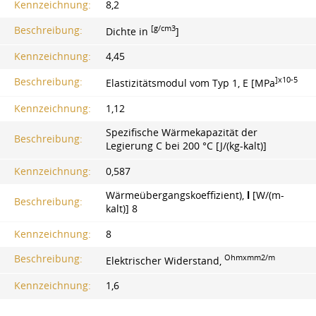
Kennzeichnung:
8,2
[g/cm3
Beschreibung:
Dichte in
]
Kennzeichnung:
4,45
]x10-5
Beschreibung:
Elastizitätsmodul vom Typ 1, E [MPa
Kennzeichnung:
1,12
Spezifische Wärmekapazität der
Beschreibung:
Legierung C bei 200 °C [J/(kg-kalt)]
Kennzeichnung:
0,587
Wärmeübergangskoeffizient),
l
[W/(m-
Beschreibung:
kalt)] 8
Kennzeichnung:
8
Ohmxmm2/m
Beschreibung:
Elektrischer Widerstand,
Kennzeichnung:
1,6