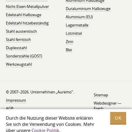
Aluminium Halbzeuge
Nicht-Eisen-Metallpulver
Duraluminium Halbzeuge
Edelstahl Halbzeuge
Aluminium (EU)
Edelstahl hitzebeständig
Lagermetalle
Stahl austenitisch
Lötmittel
Stahl ferritisch
Zinn
Duplexstahl
Blei
Sonderstähle (GOST)
Werkzeugstahl
© 2007–2026. Unternehmen „Auremo”.
Sitemap
Impressum
Webdesigner —
AGB
Fresh
Widerrufsbelehrung
Durch die Nutzung dieser Website erklären
OK
Sie sich die Verwendung von Cookies. Mehr
Datenschutzerklärung
über unsere
Cookie Politik
.