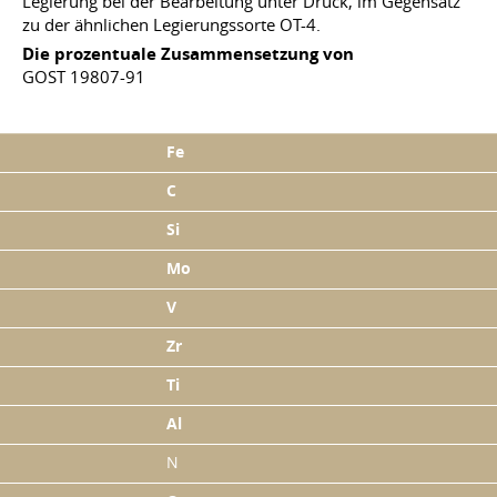
Legierung bei der Bearbeitung unter Druck, im Gegensatz
zu der ähnlichen Legierungssorte OT-4.
Die prozentuale Zusammensetzung von
GOST 19807-91
Fe
C
Si
Mo
V
Zr
Ti
Al
N