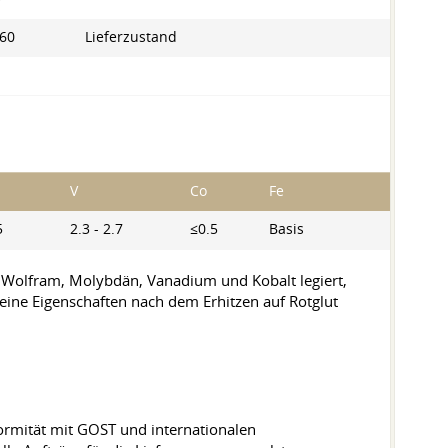
60
Lieferzustand
V
Co
Fe
5
2.3 - 2.7
≤0.5
Basis
 Wolfram, Molybdän, Vanadium und Kobalt legiert,
 seine Eigenschaften nach dem Erhitzen auf Rotglut
formität mit GOST und internationalen