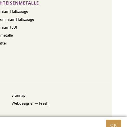
HTEISENMETALLE
inium Halbzeuge
luminium Halbzeuge
inium (EU)
metalle
ttel
Sitemap
Webdesigner —
Fresh
OK