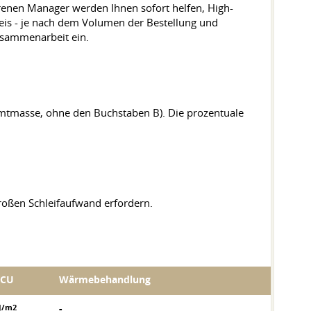
hrenen Manager werden Ihnen sofort helfen, High-
reis - je nach dem Volumen der Bestellung und
Zusammenarbeit ein.
mtmasse, ohne den Buchstaben B). Die prozentuale
roßen Schleifaufwand erfordern.
KCU
Wärmebehandlung
J/m2
-