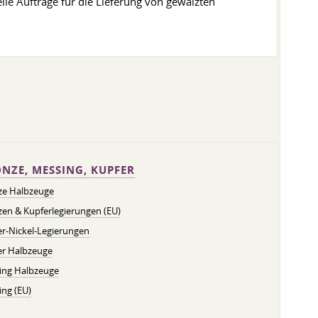
lle Aufträge für die Lieferung von gewalzten
NZE, MESSING, KUPFER
ze Halbzeuge
en & Kupferlegierungen (EU)
r-Nickel-Legierungen
er Halbzeuge
ing Halbzeuge
ng (EU)