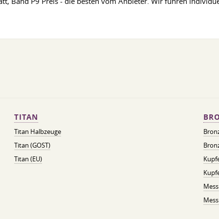
t, Band P9 Preis - die besten vom Anbieter. Wir führen individue
TITAN
BRO
Titan Halbzeuge
Bron
Titan (GOST)
Bronz
Titan (EU)
Kupfe
Kupf
Mess
Messi