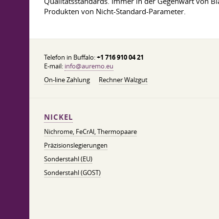
Qualitätsstandards. Immer in der Gegenwart von Blat
Produkten von Nicht-Standard-Parameter.
Telefon in Buffalo:
+1 716 910 04 21
E-mail:
info@auremo.eu
On-line Zahlung
Rechner Walzgut
NICKEL
Nichrome, FeСrAl, ​​Thermopaare
Präzisionslegierungen
Sonderstahl (EU)
Sonderstahl (GOST)