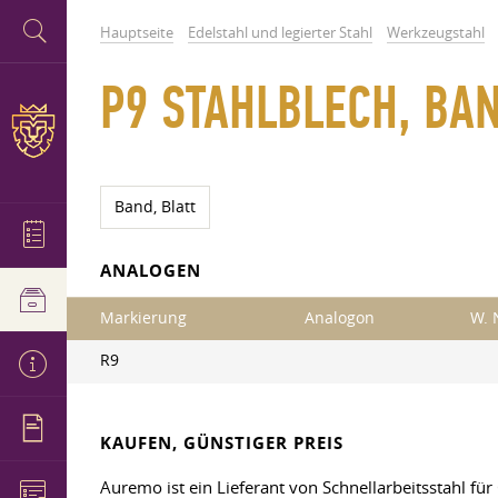
Hauptseite
Edelstahl und legierter Stahl
Werkzeugstahl
P9 STAHLBLECH, BA
Band, Blatt
ANALOGEN
Markierung
Analogon
W. 
R9
KAUFEN, GÜNSTIGER PREIS
Auremo ist ein Lieferant von Schnellarbeitsstahl fü