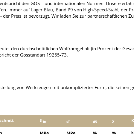
ät entspricht den GOST- und internationalen Normen. Unsere erfa
en. Immer auf Lager Blatt, Band P9 von High-Speed-Stahl, der P
 der Preis ist bevorzugt. Wir laden Sie zur partnerschaftlichen 
utet den durchschnittlichen Wolframgehalt (in Prozent der Gesa
pricht der Gosstandart 19265-73.
tellung von Werkzeugen mit unkomplizierter Form, die keinen g
s
schnitt
y
in
sT
d5
k
m
MPa
MPa
%
%