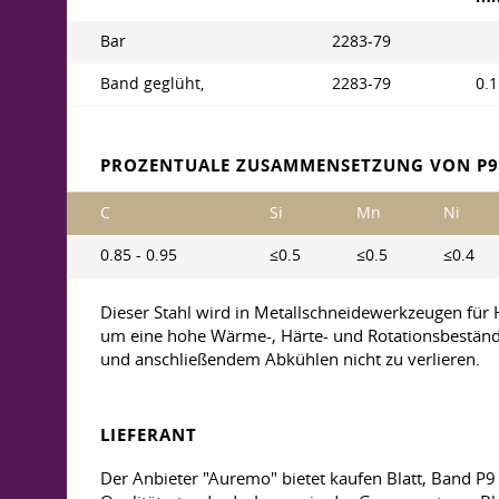
Bar
2283-79
Band geglüht,
2283-79
0.1
PROZENTUALE ZUSAMMENSETZUNG VON P9 
C
Si
Mn
Ni
0.85 - 0.95
≤0.5
≤0.5
≤0.4
Dieser Stahl wird in Metallschneidewerkzeugen für
um eine hohe Wärme-, Härte- und Rotationsbeständigk
und anschließendem Abkühlen nicht zu verlieren.
LIEFERANT
Der Anbieter "Auremo" bietet kaufen Blatt, Band P9