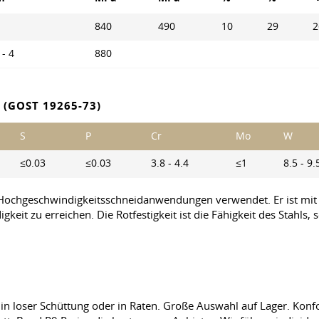
840
490
10
29
2
 - 4
880
(GOST 19265-73)
S
P
Cr
Mo
W
≤0.03
≤0.03
3.8 - 4.4
≤1
8.5 - 9.
 Hochgeschwindigkeitsschneidanwendungen verwendet. Er ist mit
eit zu erreichen. Die Rotfestigkeit ist die Fähigkeit des Stahls,
 in loser Schüttung oder in Raten. Große Auswahl auf Lager. Kon