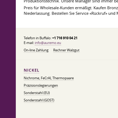
Produktionstechnik. Unsere Manager sind immer bere
Preis für Wholesale-Kunden ermäßigt. Kaufen Bronz
Niederlassung. Bestellen Sie Service «Rückruf» un
Telefon in Buffalo:
+1 716 910 04 21
E-mail:
info@auremo.eu
On-line Zahlung
Rechner Walzgut
NICKEL
Nichrome, FeСrAl, ​​Thermopaare
Präzisionslegierungen
Sonderstahl (EU)
Sonderstahl (GOST)