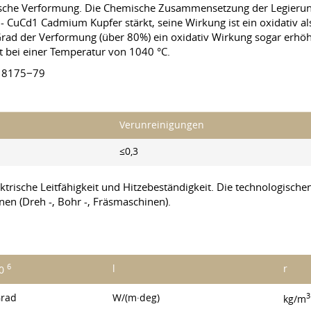
tische Verformung. Die Chemische Zusammensetzung der Legierung 
 CuCd1 Cadmium Kupfer stärkt, seine Wirkung ist ein oxidativ a
rad der Verformung (über 80%) ein oxidativ Wirkung sogar erhöht
t bei einer Temperatur von 1040 °C.
18175−79
Verunreinigungen
≤0,3
rische Leitfähigkeit und Hitzebeständigkeit. Die technologischen
n (Dreh -, Bohr -, Fräsmaschinen).
6
l
r
10
3
Grad
W/(m·deg)
kg/m