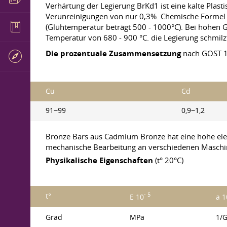
Verhärtung der Legierung BrKd1 ist eine kalte Plas
Verunreinigungen von nur 0,3%. Chemische Formel -
(Glühtemperatur beträgt 500 - 1000°C). Bei hohen G
Temperatur von 680 - 900 °C. die Legierung schmilz
Die prozentuale Zusammensetzung
nach GOST 
Cu
Cd
91−99
0,9−1,2
Bronze Bars aus Cadmium Bronze hat eine hohe elekt
mechanische Bearbeitung an verschiedenen Maschine
Physikalische Eigenschaften
(t° 20°C)
- 5
t°
E 10
a 
Grad
MPa
1/