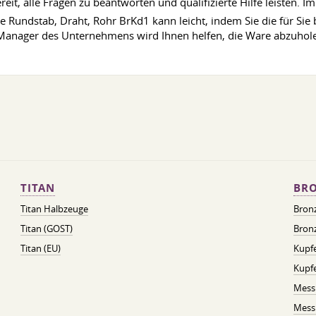
it, alle Fragen zu beantworten und qualifizierte Hilfe leisten.
e Rundstab, Draht, Rohr BrKd1 kann leicht, indem Sie die für Si
d Manager des Unternehmens wird Ihnen helfen, die Ware abzuhole
TITAN
BRO
Titan Halbzeuge
Bron
Titan (GOST)
Bronz
Titan (EU)
Kupfe
Kupf
Mess
Messi