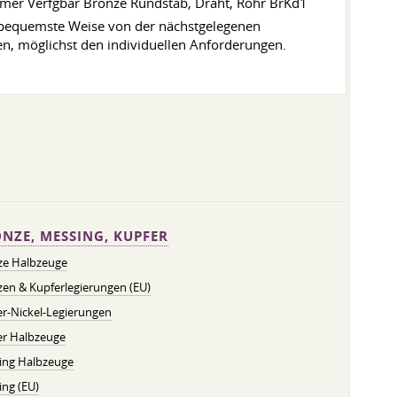
 Immer Verfgbar Bronze Rundstab, Draht, Rohr BrKd1
e bequemste Weise von der nächstgelegenen
n, möglichst den individuellen Anforderungen.
NZE, MESSING, KUPFER
ze Halbzeuge
en & Kupferlegierungen (EU)
r-Nickel-Legierungen
er Halbzeuge
ing Halbzeuge
ng (EU)