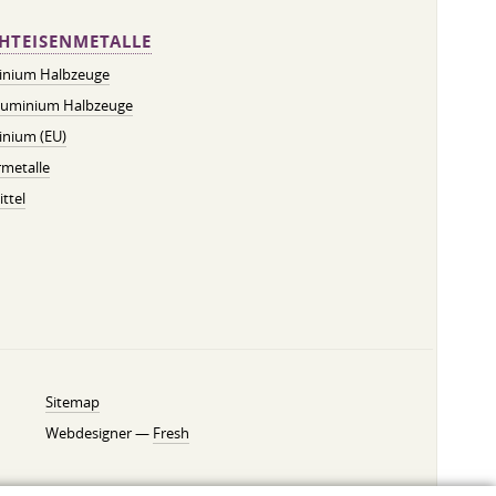
HTEISENMETALLE
inium Halbzeuge
luminium Halbzeuge
inium (EU)
metalle
ttel
Sitemap
Webdesigner —
Fresh