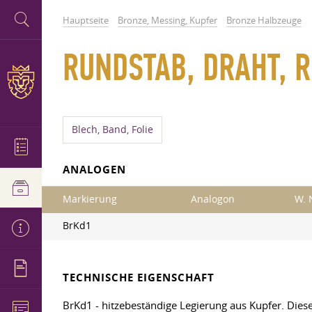
Hauptseite
Bronze, Messing, Kupfer
Bronze Halbzeuge
RUNDSTAB, DRAHT, 
Blech, Band, Folie
ANALOGEN
Markierung
Analogon
W. 
BrKd1
TECHNISCHE EIGENSCHAFT
BrKd1 - hitzebeständige Legierung aus Kupfer. Dies