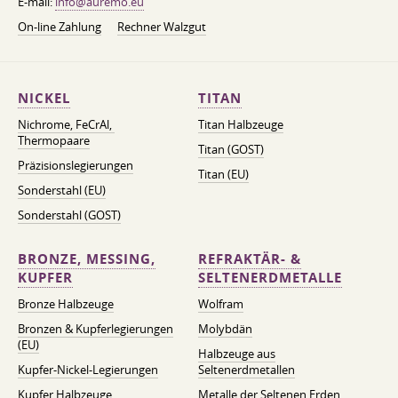
E-mail:
info@auremo.eu
On-line Zahlung
Rechner Walzgut
NICKEL
TITAN
Nichrome, FeСrAl, ​​
Titan Halbzeuge
Thermopaare
Titan (GOST)
Präzisionslegierungen
Titan (EU)
Sonderstahl (EU)
Sonderstahl (GOST)
BRONZE, MESSING,
REFRAKTÄR- &
KUPFER
SELTENERDMETALLE
Bronze Halbzeuge
Wolfram
Bronzen & Kupferlegierungen
Molybdän
(EU)
Halbzeuge aus
Kupfer-Nickel-Legierungen
Seltenerdmetallen
Kupfer Halbzeuge
Metalle der Seltenen Erden