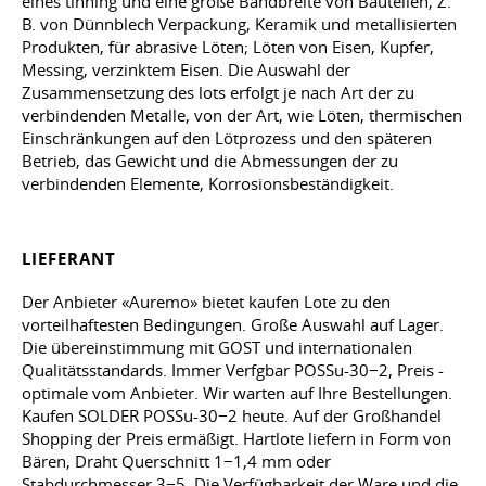
eines tinning und eine große Bandbreite von Bauteilen, Z.
B. von Dünnblech Verpackung, Keramik und metallisierten
Produkten, für abrasive Löten; Löten von Eisen, Kupfer,
Messing, verzinktem Eisen. Die Auswahl der
Zusammensetzung des lots erfolgt je nach Art der zu
verbindenden Metalle, von der Art, wie Löten, thermischen
Einschränkungen auf den Lötprozess und den späteren
Betrieb, das Gewicht und die Abmessungen der zu
verbindenden Elemente, Korrosionsbeständigkeit.
LIEFERANT
Der Anbieter «Auremo» bietet kaufen Lote zu den
vorteilhaftesten Bedingungen. Große Auswahl auf Lager.
Die übereinstimmung mit GOST und internationalen
Qualitätsstandards. Immer Verfgbar POSSu-30−2, Preis -
optimale vom Anbieter. Wir warten auf Ihre Bestellungen.
Kaufen SOLDER POSSu-30−2 heute. Auf der Großhandel
Shopping der Preis ermäßigt. Hartlote liefern in Form von
Bären, Draht Querschnitt 1−1,4 mm oder
Stabdurchmesser 3−5. Die Verfügbarkeit der Ware und die