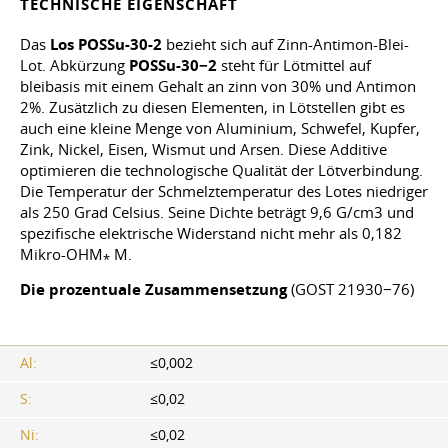
TECHNISCHE EIGENSCHAFT
Das
Los POSSu-30-2
bezieht sich auf Zinn-Antimon-Blei-
Lot. Abkürzung
POSSu-30−2
steht für Lötmittel auf
bleibasis mit einem Gehalt an zinn von 30% und Antimon
2%. Zusätzlich zu diesen Elementen, in Lötstellen gibt es
auch eine kleine Menge von Aluminium, Schwefel, Kupfer,
Zink, Nickel, Eisen, Wismut und Arsen. Diese Additive
optimieren die technologische Qualität der Lötverbindung.
Die Temperatur der Schmelztemperatur des Lotes niedriger
als 250 Grad Celsius. Seine Dichte beträgt 9,6 G/cm3 und
spezifische elektrische Widerstand nicht mehr als 0,182
Mikro-OHM
M.
*
Die prozentuale Zusammensetzung
(GOST 21930−76)
Al:
≤0,002
S:
≤0,02
Ni:
≤0,02