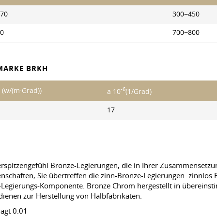
70
300−450
0
700−800
 MARKE BRKH
-6
l (w/(m·Grad))
a 10
(1/Grad)
17
rspitzengefühl Bronze-Legierungen, die in Ihrer Zusammensetzun
nschaften, Sie übertreffen die zinn-Bronze-Legierungen. zinnlo
Legierungs-Komponente. Bronze Chrom hergestellt in übereinst
 dienen zur Herstellung von Halbfabrikaten.
ägt 0.01