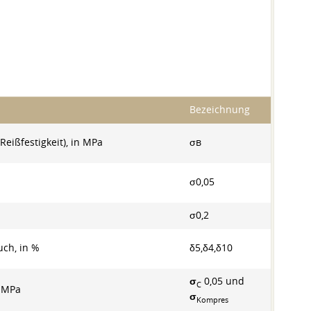
Bezeichnung
Reißfestigkeit), in MPa
σв
σ0,05
σ0,2
uch, in %
δ5,δ4,δ10
σ
0,05 und
C
n MPa
σ
Kompres