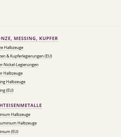
NZE, MESSING, KUPFER
ze Halbzeuge
en & Kupferlegierungen (EU)
r-Nickel-Legierungen
er Halbzeuge
ing Halbzeuge
ng (EU)
HTEISENMETALLE
inium Halbzeuge
luminium Halbzeuge
inium (EU)