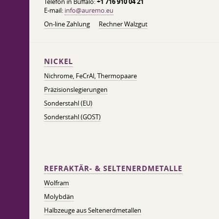
Telefon in Buffalo:
+1 716 910 04 21
E-mail:
info@auremo.eu
On-line Zahlung
Rechner Walzgut
NICKEL
Nichrome, FeСrAl, ​​Thermopaare
Präzisionslegierungen
Sonderstahl (EU)
Sonderstahl (GOST)
REFRAKTÄR- & SELTENERDMETALLE
Wolfram
Molybdän
Halbzeuge aus Seltenerdmetallen