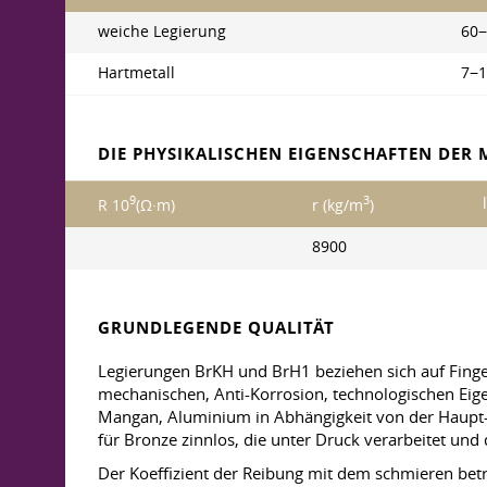
weiche Legierung
60−
Hartmetall
7−1
DIE PHYSIKALISCHEN EIGENSCHAFTEN DER
9
3
R 10
(Ω·m)
r (kg/m
)
8900
GRUNDLEGENDE QUALITÄT
Legierungen BrKH und BrH1 beziehen sich auf Finge
mechanischen, Anti-Korrosion, technologischen Eige
Mangan, Aluminium in Abhängigkeit von der Haupt-
für Bronze zinnlos, die unter Druck verarbeitet und
Der Koeffizient der Reibung mit dem schmieren betr