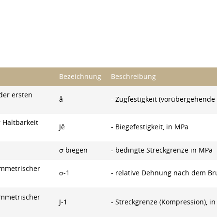
Bezeichnung
Beschreibung
der ersten
å
- Zugfestigkeit (vorübergehende 
 Haltbarkeit
Jê
- Biegefestigkeit, in MPa
σ biegen
- bedingte Streckgrenze in MPa
ymmetrischer
σ-1
- relative Dehnung nach dem Br
ymmetrischer
J-1
- Streckgrenze (Kompression), i