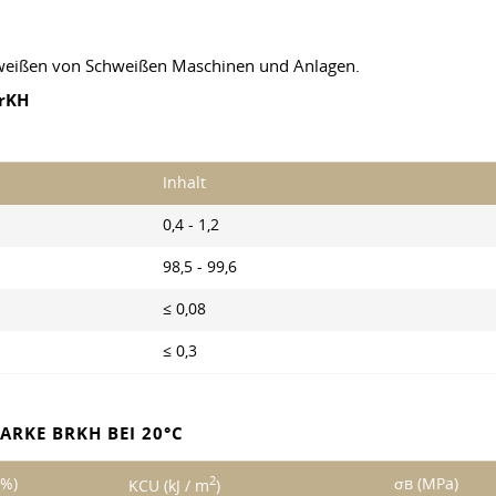
chweißen von Schweißen Maschinen und Anlagen.
rKH
Inhalt
0,4 - 1,2
98,5 - 99,6
≤ 0,08
≤ 0,3
ARKE BRKH BEI 20°C
2
(%)
σв (MPa)
KCU (kJ / m
)