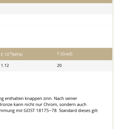
-5
T (Grad)
E 10
(MPa)
1.12
20
g enthalten knappen zinn. Nach seiner
s Bronze kann nicht nur Chrom, sondern auch
immung mit GOST 18175−78. Standard dieses gilt