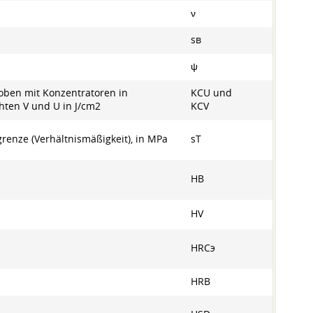
ν
ѕв
ψ
Proben mit Konzentratoren in
KCU und
ten V und U in J/cm2
KCV
grenze (Verhältnismäßigkeit), in MPa
sT
HB
HV
HRCэ
HRB