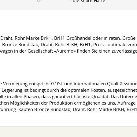
G
- die Shore-Härte
 Draht, Rohr Marke BrKH, BrH1 Großhandel oder in raten. Große
r Bronze Rundstab, Draht, Rohr BrKH, BrH1, Preis - optimale vom
agen in der Gesellschaft «Auremo» finden Sie einen zuverlässige
ermietung entspricht GOST und internationalen Qualitätsstand
 Legierung ist bedingt durch die optimalen Kosten, ausgezeichne
le in allen Phasen, dass garantiert höchste Qualität. Das Unter
chen Möglichkeiten der Produktion ermöglichen es uns, Aufträge
sführung. Kaufen Bronze Rundstab, Draht, Rohr Marke BrKH, BrH1 