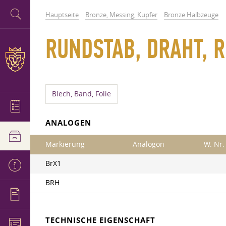
Hauptseite
Bronze, Messing, Kupfer
Bronze Halbzeuge
RUNDSTAB, DRAHT, 
Blech, Band, Folie
ANALOGEN
Markierung
Analogon
W. Nr.
BrX1
BRH
TECHNISCHE EIGENSCHAFT