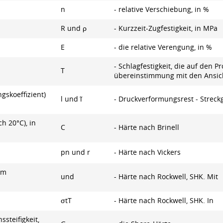
n
- relative Verschiebung, in %
R und ρ
- Kurzzeit-Zugfestigkeit, in MPa
E
- die relative Verengung, in %
- Schlagfestigkeit, die auf den 
T
übereinstimmung mit den Ansich
skoeffizient)
l und ĩ
- Druckverformungsrest - Streck
h 20°C), in
C
- Härte nach Brinell
pn und r
- Härte nach Vickers
im
und
- Härte nach Rockwell, SHK. Mit
σtТ
- Härte nach Rockwell, SHK. In
steifigkeit,