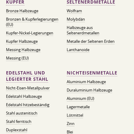
KUPFER
SELTENERDMETALLE
Bronze Halbzeuge
Wolfram
Bronzen & Kupferlegierungen
Molybdän
(EU)
Halbzeuge aus
Kupfer-Nickel-Legierungen
Seltenerdmetallen
Kupfer Halbzeuge
Metalle der Seltenen Erden
Messing Halbzeuge
Lanthanoide
Messing (EU)
EDELSTAHL UND
NICHTEISENMETALLE
LEGIERTER STAHL
Aluminium Halbzeuge
Nicht-Eisen-Metallpulver
Duraluminium Halbzeuge
Edelstahl Halbzeuge
Aluminium (EU)
Edelstahl hitzebeständig
Lagermetalle
Stahl austenitisch
Lötmittel
Stahl ferritisch
Zinn
Duplexstahl
Blei