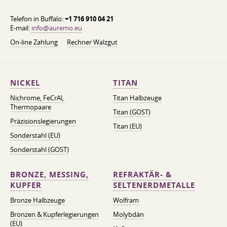
Telefon in Buffalo:
+1 716 910 04 21
E-mail:
info@auremo.eu
On-line Zahlung
Rechner Walzgut
NICKEL
TITAN
Nichrome, FeСrAl, ​​
Titan Halbzeuge
Thermopaare
Titan (GOST)
Präzisionslegierungen
Titan (EU)
Sonderstahl (EU)
Sonderstahl (GOST)
BRONZE, MESSING,
REFRAKTÄR- &
KUPFER
SELTENERDMETALLE
Bronze Halbzeuge
Wolfram
Bronzen & Kupferlegierungen
Molybdän
(EU)