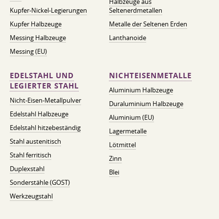
Halbzeuge aus
Kupfer-Nickel-Legierungen
Seltenerdmetallen
Kupfer Halbzeuge
Metalle der Seltenen Erden
Messing Halbzeuge
Lanthanoide
Messing (EU)
EDELSTAHL UND
NICHTEISENMETALLE
LEGIERTER STAHL
Aluminium Halbzeuge
Nicht-Eisen-Metallpulver
Duraluminium Halbzeuge
Edelstahl Halbzeuge
Aluminium (EU)
Edelstahl hitzebeständig
Lagermetalle
Stahl austenitisch
Lötmittel
Stahl ferritisch
Zinn
Duplexstahl
Blei
Sonderstähle (GOST)
Werkzeugstahl