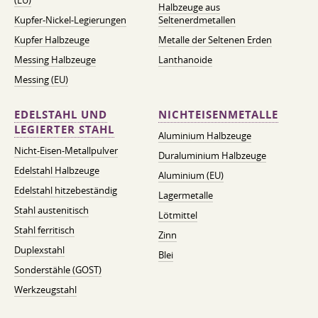
(EU)
Halbzeuge aus
Kupfer-Nickel-Legierungen
Seltenerdmetallen
Kupfer Halbzeuge
Metalle der Seltenen Erden
Messing Halbzeuge
Lanthanoide
Messing (EU)
EDELSTAHL UND
NICHTEISENMETALLE
LEGIERTER STAHL
Aluminium Halbzeuge
Nicht-Eisen-Metallpulver
Duraluminium Halbzeuge
Edelstahl Halbzeuge
Aluminium (EU)
Edelstahl hitzebeständig
Lagermetalle
Stahl austenitisch
Lötmittel
Stahl ferritisch
Zinn
Duplexstahl
Blei
Sonderstähle (GOST)
Werkzeugstahl