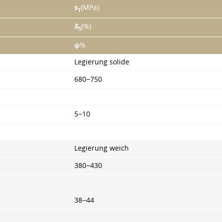
s
(MPa)
T
δ
(%)
5
ψ
%
Legierung solide
680−750
5−10
Legierung weich
380−430
38−44