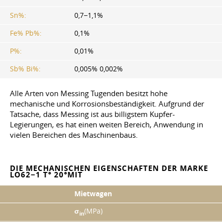
Sn%:
0,7−1,1%
Fe% Pb%:
0,1%
P%:
0,01%
Sb% Bi%:
0,005% 0,002%
Alle Arten von Messing Tugenden besitzt hohe
mechanische und Korrosionsbeständigkeit. Aufgrund der
Tatsache, dass Messing ist aus billigstem Kupfer-
Legierungen, es hat einen weiten Bereich, Anwendung in
vielen Bereichen des Maschinenbaus.
DIE MECHANISCHEN EIGENSCHAFTEN DER MARKE
LO62−1 T° 20°MIT
Mietwagen
σ
(MPa)
in