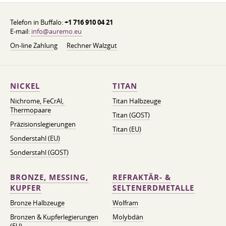
Telefon in Buffalo:
+1 716 910 04 21
E-mail:
info@auremo.eu
On-line Zahlung
Rechner Walzgut
NICKEL
TITAN
Nichrome, FeСrAl, ​​
Titan Halbzeuge
Thermopaare
Titan (GOST)
Präzisionslegierungen
Titan (EU)
Sonderstahl (EU)
Sonderstahl (GOST)
BRONZE, MESSING,
REFRAKTÄR- &
KUPFER
SELTENERDMETALLE
Bronze Halbzeuge
Wolfram
Bronzen & Kupferlegierungen
Molybdän