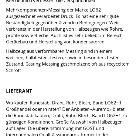
Blei deutlich verbessert die Zerspanbarkeit.
Mehrkomponenten-Messing der Marke LO62
ausgezeichnet verarbeitet Druck. Es hat eine sehr gute
Beständigkeit gegenüber ätzenden Bedingungen. Weit
verbreitet in der Herstellung von Halbzeugen wie Rohre,
profile sowie Bleche. Auch ist es sehr beliebt im Bereich
Gerätebau und Herstellung von kondensatoren.
Halbzeug aus verformbaren Messing sind in einem
weichen, halbfesten, festen, sowie in besonders festen
Zustand. Casting Messing geschmolzene oft aus recyceltem
Schrott.
LIEFERANT
Wo kaufen Rundstab, Draht, Rohr, Blech, Band LO62−1
Großhandel oder in raten? Der Anbieter «Auremo» bietet
die Rundstab kaufen, Draht, Rohr, Blech, Band LO62−1 zu
günstigen Konditionen. Große Auswahl von Halbzeugen
auf Lager. Die übereinstimmung mit GOST und
internationalen Qualitätsstandards. Immer in der