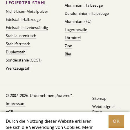
LEGIERTER STAHL
Aluminium Halbzeuge
Nicht-Eisen-Metallpulver
Duraluminium Halbzeuge
Edelstahl Halbzeuge
Aluminium (EU)
Edelstahl hitzebeständig
Lagermetalle
Stahl austenitisch
Lötmittel
Stahl ferritisch
Zinn
Duplexstahl
Blei
Sonderstähle (GOST)
Werkzeugstahl
© 2007–2026. Unternehmen „Auremo”.
Sitemap
Impressum
Webdesigner —
AGB
Fresh
Widerrufsbelehrung
Durch die Nutzung dieser Website erklären
OK
Sie sich die Verwendung von Cookies. Mehr
Datenschutzerklärung