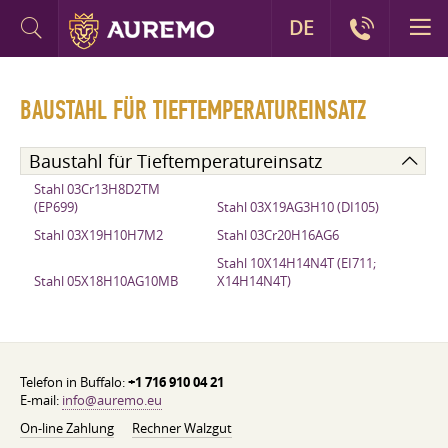
DE
BAUSTAHL FÜR TIEFTEMPERATUREINSATZ
Baustahl für Tieftemperatureinsatz
Stahl 03Cr13H8D2TM
(EP699)
Stahl 03X19AG3H10 (DI105)
Stahl 03X19H10H7M2
Stahl 03Cr20H16AG6
Stahl 10X14H14N4T (EI711;
Stahl 05X18H10AG10MB
X14H14N4T)
Telefon in Buffalo:
+1 716 910 04 21
E-mail:
info@auremo.eu
On-line Zahlung
Rechner Walzgut