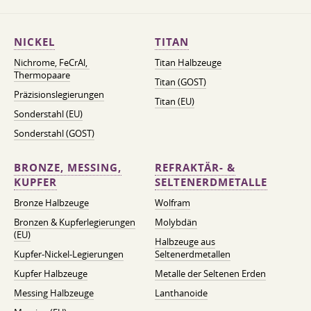
NICKEL
TITAN
Nichrome, FeСrAl, ​​
Titan Halbzeuge
Thermopaare
Titan (GOST)
Präzisionslegierungen
Titan (EU)
Sonderstahl (EU)
Sonderstahl (GOST)
BRONZE, MESSING,
REFRAKTÄR- &
KUPFER
SELTENERDMETALLE
Bronze Halbzeuge
Wolfram
Bronzen & Kupferlegierungen
Molybdän
(EU)
Halbzeuge aus
Kupfer-Nickel-Legierungen
Seltenerdmetallen
Kupfer Halbzeuge
Metalle der Seltenen Erden
Messing Halbzeuge
Lanthanoide