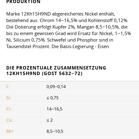
PRODUKTION
Marke 12Kh15H9ND abgereichertes Nickel enthält,
bestehend aus: Chrom 14−16,5% und Kohlenstoff 0,12%.
Die Dotierung erfolgt Kupfer 2%, Mangan 8,5−10,5%, die
bis zu einem gewissen Grad wird Ersatz für Nickel, 1−1,5%
Ni, Silicium 0,75%. Schwefel und Phosphor sind in
Tausendstel Prozent. Die Basis-Legierung - Eisen.
DIE PROZENTUALE ZUSAMMENSETZUNG
12KH15H9ND (GOST 5632−72)
C:
0,09−0,14
Si:
≤ 0,75
Cr:
14−16,5
Cu:
≤ 2
Mn:
8,5−10,5