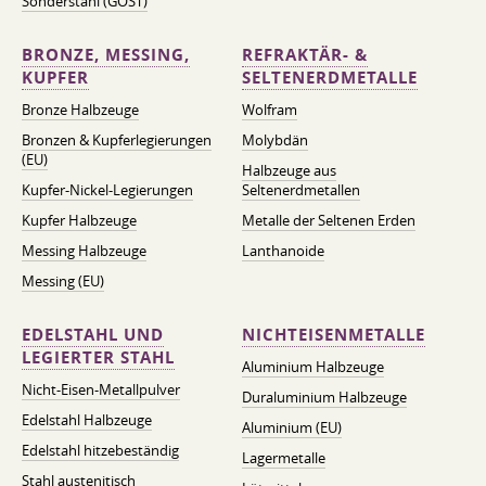
Sonderstahl (GOST)
BRONZE, MESSING,
REFRAKTÄR- &
KUPFER
SELTENERDMETALLE
Bronze Halbzeuge
Wolfram
Bronzen & Kupferlegierungen
Molybdän
(EU)
Halbzeuge aus
Kupfer-Nickel-Legierungen
Seltenerdmetallen
Kupfer Halbzeuge
Metalle der Seltenen Erden
Messing Halbzeuge
Lanthanoide
Messing (EU)
EDELSTAHL UND
NICHTEISENMETALLE
LEGIERTER STAHL
Aluminium Halbzeuge
Nicht-Eisen-Metallpulver
Duraluminium Halbzeuge
Edelstahl Halbzeuge
Aluminium (EU)
Edelstahl hitzebeständig
Lagermetalle
Stahl austenitisch