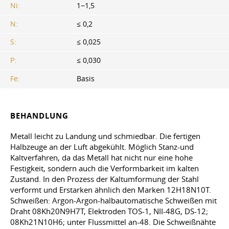
Ni:
1−1,5
N:
≤ 0,2
S:
≤ 0,025
P:
≤ 0,030
Fe:
Basis
BEHANDLUNG
Metall leicht zu Landung und schmiedbar. Die fertigen
Halbzeuge an der Luft abgekühlt. Möglich Stanz-und
Kaltverfahren, da das Metall hat nicht nur eine hohe
Festigkeit, sondern auch die Verformbarkeit im kalten
Zustand. In den Prozess der Kaltumformung der Stahl
verformt und Erstarken ähnlich den Marken 12H18N10T.
Schweißen: Argon-Argon-halbautomatische Schweißen mit
Draht 08Kh20N9H7T, Elektroden TOS-1, NII-48G, DS-12;
08Kh21N10H6; unter Flussmittel an-48. Die Schweißnähte