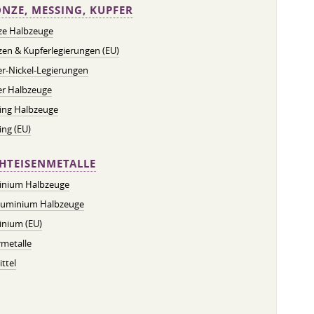
NZE, MESSING, KUPFER
ze Halbzeuge
en & Kupferlegierungen (EU)
r-Nickel-Legierungen
er Halbzeuge
ing Halbzeuge
ng (EU)
HTEISENMETALLE
inium Halbzeuge
luminium Halbzeuge
inium (EU)
metalle
ttel