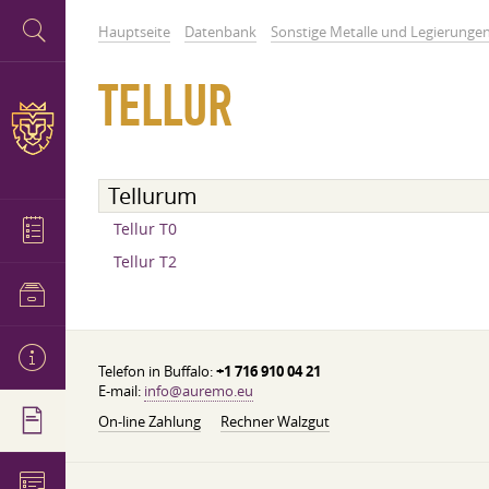
Hauptseite
Datenbank
Sonstige Metalle und Legierunge
TELLUR
Tellurum
Tellur T0
Tellur T2
Telefon in Buffalo:
+1 716 910 04 21
E-mail:
info@auremo.eu
On-line Zahlung
Rechner Walzgut