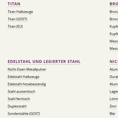
TITAN
BRO
Titan Halbzeuge
Bron
Titan (GOST)
Bronz
Titan (EU)
Kupfe
Kupf
Mess
Messi
EDELSTAHL UND LEGIERTER STAHL
NIC
Nicht-Eisen-Metallpulver
Alum
Edelstahl Halbzeuge
Dura
Edelstahl hitzebeständig
Alum
Stahl austenitisch
Lager
Stahl ferritisch
Lötmi
Duplexstahl
Zinn
Sonderstähle (GOST)
Blei