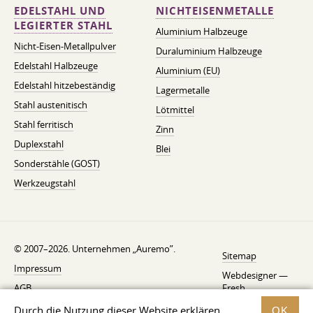
EDELSTAHL UND
NICHTEISENMETALLE
LEGIERTER STAHL
Aluminium Halbzeuge
Nicht-Eisen-Metallpulver
Duraluminium Halbzeuge
Edelstahl Halbzeuge
Aluminium (EU)
Edelstahl hitzebeständig
Lagermetalle
Stahl austenitisch
Lötmittel
Stahl ferritisch
Zinn
Duplexstahl
Blei
Sonderstähle (GOST)
Werkzeugstahl
© 2007–2026. Unternehmen „Auremo”.
Sitemap
Impressum
Webdesigner —
AGB
Fresh
Widerrufsbelehrung
Durch die Nutzung dieser Website erklären
OK