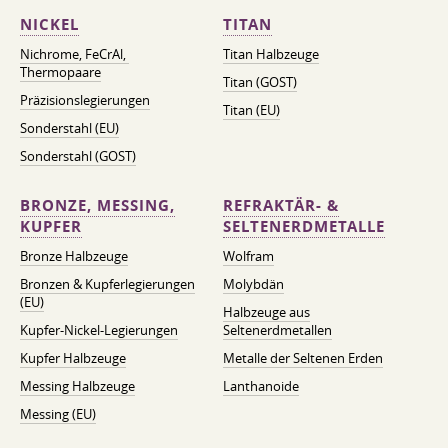
NICKEL
TITAN
Nichrome, FeСrAl, ​​
Titan Halbzeuge
Thermopaare
Titan (GOST)
Präzisionslegierungen
Titan (EU)
Sonderstahl (EU)
Sonderstahl (GOST)
BRONZE, MESSING,
REFRAKTÄR- &
KUPFER
SELTENERDMETALLE
Bronze Halbzeuge
Wolfram
Bronzen & Kupferlegierungen
Molybdän
(EU)
Halbzeuge aus
Kupfer-Nickel-Legierungen
Seltenerdmetallen
Kupfer Halbzeuge
Metalle der Seltenen Erden
Messing Halbzeuge
Lanthanoide
Messing (EU)