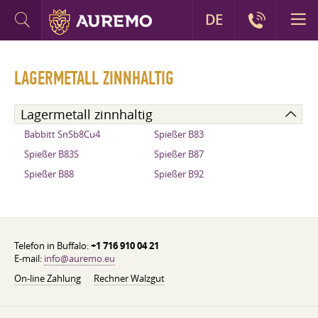
DE
LAGERMETALL ZINNHALTIG
Lagermetall zinnhaltig
Babbitt SnSb8Cu4
Spießer B83
Spießer B83S
Spießer B87
Spießer B88
Spießer B92
Telefon in Buffalo:
+1 716 910 04 21
E-mail:
info@auremo.eu
On-line Zahlung
Rechner Walzgut