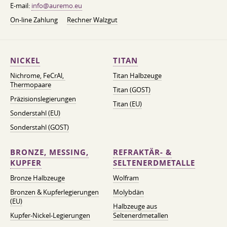
E-mail:
info@auremo.eu
On-line Zahlung
Rechner Walzgut
NICKEL
TITAN
Nichrome, FeСrAl, ​​
Titan Halbzeuge
Thermopaare
Titan (GOST)
Präzisionslegierungen
Titan (EU)
Sonderstahl (EU)
Sonderstahl (GOST)
BRONZE, MESSING,
REFRAKTÄR- &
KUPFER
SELTENERDMETALLE
Bronze Halbzeuge
Wolfram
Bronzen & Kupferlegierungen
Molybdän
(EU)
Halbzeuge aus
Kupfer-Nickel-Legierungen
Seltenerdmetallen