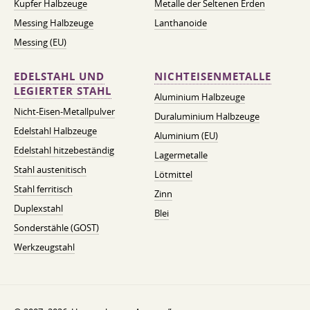
Kupfer Halbzeuge
Metalle der Seltenen Erden
Messing Halbzeuge
Lanthanoide
Messing (EU)
EDELSTAHL UND
NICHTEISENMETALLE
LEGIERTER STAHL
Aluminium Halbzeuge
Nicht-Eisen-Metallpulver
Duraluminium Halbzeuge
Edelstahl Halbzeuge
Aluminium (EU)
Edelstahl hitzebeständig
Lagermetalle
Stahl austenitisch
Lötmittel
Stahl ferritisch
Zinn
Duplexstahl
Blei
Sonderstähle (GOST)
Werkzeugstahl