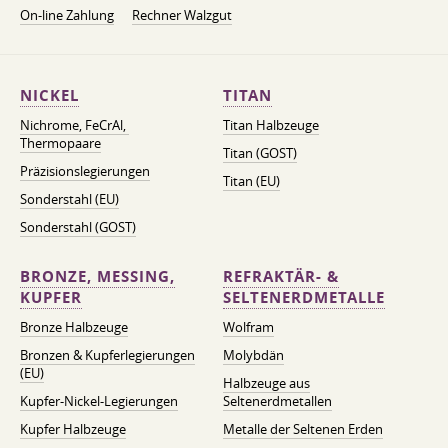
On-line Zahlung
Rechner Walzgut
NICKEL
TITAN
Nichrome, FeСrAl, ​​
Titan Halbzeuge
Thermopaare
Titan (GOST)
Präzisionslegierungen
Titan (EU)
Sonderstahl (EU)
Sonderstahl (GOST)
BRONZE, MESSING,
REFRAKTÄR- &
KUPFER
SELTENERDMETALLE
Bronze Halbzeuge
Wolfram
Bronzen & Kupferlegierungen
Molybdän
(EU)
Halbzeuge aus
Kupfer-Nickel-Legierungen
Seltenerdmetallen
Kupfer Halbzeuge
Metalle der Seltenen Erden