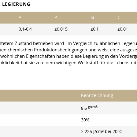
 LEGIERUNG
Al
P
Si
C
5
0,1-0,4
≤0,015
≤0,1
≤0,01
astetem Zustand betrieben wird. Im Vergleich zu ähnlichen Legierun
n chemischen Produktionsbedingungen und weist eine ausgezeich
gewöhnlichen Eigenschaften haben diese Legierung in den Vord
ichkeit hat sie zu einem wichtigen Werkstoff für die Lebensmit
Kennzeichnung
g/cm3
8,6
30%
≥ 225 J/cm² bei 20°C