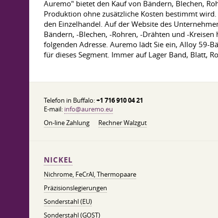
Auremo" bietet den Kauf von Bändern, Blechen, Roh
Produktion ohne zusätzliche Kosten bestimmt wird. D
den Einzelhandel. Auf der Website des Unternehmens
Bändern, -Blechen, -Rohren, -Drähten und -Kreisen 
folgenden Adresse. Auremo lädt Sie ein, Alloy 59-Bä
für dieses Segment. Immer auf Lager Band, Blatt, Ro
Telefon in Buffalo:
+1 716 910 04 21
E-mail:
info@auremo.eu
On-line Zahlung
Rechner Walzgut
NICKEL
Nichrome, FeСrAl, ​​Thermopaare
Präzisionslegierungen
Sonderstahl (EU)
Sonderstahl (GOST)