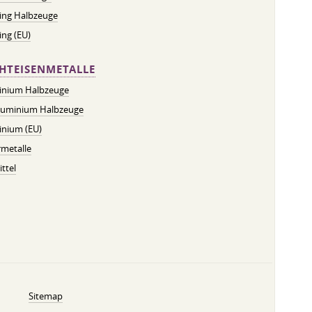
ing Halbzeuge
ng (EU)
HTEISENMETALLE
inium Halbzeuge
luminium Halbzeuge
inium (EU)
metalle
ttel
Sitemap