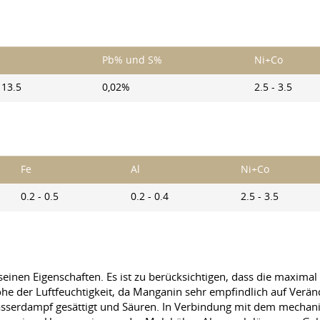
Pb% und S%
Ni+Co
 13.5
0,02%
2.5 - 3.5
Fe
Al
Ni+Co
0.2 - 0.5
0.2 - 0.4
2.5 - 3.5
einen Eigenschaften. Es ist zu berücksichtigen, dass die maximal
 der Luftfeuchtigkeit, da Manganin sehr empfindlich auf Veränd
serdampf gesättigt und Säuren. In Verbindung mit dem mechanis