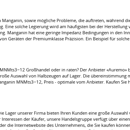
ten Manganin, sowie mögliche Probleme, die auftreten, während 
 Eine solche Legierung wird am häufigsten bei der Herstellung v
ung. Manganin hat eine geringe Impedanz Bedingungen in den In
 von Geräten der Premiumklasse Präzision. Ein Beispiel für solc
MNMts3−12 Großhandel oder in raten? Der Anbieter «Auremo» bie
oße Auswahl von Halbzeugen auf Lager. Die übereinstimmung mi
nganin MNMts3−12, Preis - optimale vom Anbieter. Kaufen Sie h
Die Lager unserer Firma bieten Ihren Kunden eine große Auswahl
r Interessen der Käufer, unsere Handelsgruppe verfügt über einen 
 oder die Internetwebsite des Unternehmens, die Sie kaufen kön