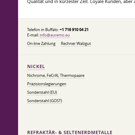
Qualität und in kürzester Zeit. Loyale Kunden, aber
Telefon in Buffalo:
+1 716 910 04 21
E-mail:
info@auremo.eu
On-line Zahlung
Rechner Walzgut
NICKEL
Nichrome, FeСrAl, ​​Thermopaare
Präzisionslegierungen
Sonderstahl (EU)
Sonderstahl (GOST)
REFRAKTÄR- & SELTENERDMETALLE