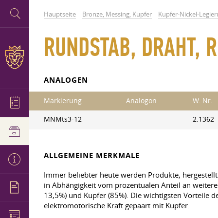
Hauptseite
Bronze, Messing, Kupfer
Kupfer-Nickel-Legie
RUNDSTAB, DRAHT,
ANALOGEN
Markierung
Analogon
W. Nr.
MNMts3-12
2.1362
ALLGEMEINE MERKMALE
Immer beliebter heute werden Produkte, hergestellt
in Abhängigkeit vom prozentualen Anteil an weitere
13,5%) und Kupfer (85%). Die wichtigsten Vorteile d
elektromotorische Kraft gepaart mit Kupfer.