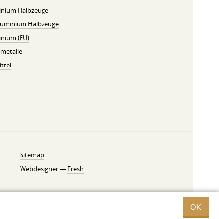
inium Halbzeuge
luminium Halbzeuge
inium (EU)
metalle
ttel
Sitemap
Webdesigner —
Fresh
OK