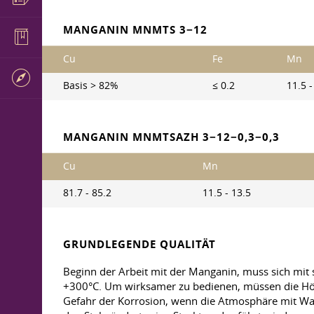
MANGANIN MNMTS 3−12
Cu
Fe
Mn
Basis > 82%
≤ 0.2
11.5 -
MANGANIN MNMTSAZH 3−12−0,3−0,3
Cu
Mn
81.7 - 85.2
11.5 - 13.5
GRUNDLEGENDE QUALITÄT
Beginn der Arbeit mit der Manganin, muss sich mit s
+300°C. Um wirksamer zu bedienen, müssen die Höhe
Gefahr der Korrosion, wenn die Atmosphäre mit Was