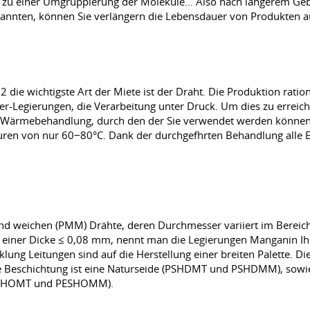
rum zu einer Umgruppierung der Moleküle… Also nach längerem G
nannten, können Sie verlängern die Lebensdauer von Produkten a
 wichtigste Art der Miete ist der Draht. Die Produktion ration
r-Legierungen, die Verarbeitung unter Druck. Um dies zu erreiche
e Wärmebehandlung, durch den der Sie verwendet werden können
turen von nur 60−80°C. Dank der durchgefhrten Behandlung alle Ei
nd weichen (PMM) Drähte, deren Durchmesser variiert im Bereich
einer Dicke ≤ 0,08 mm, nennt man die Legierungen Manganin Ihre w
lung Leitungen sind auf die Herstellung einer breiten Palette. Di
e Beschichtung ist eine Naturseide (PSHDMT und PSHDMM), sowie 
(PESHOMT und PESHOMM).