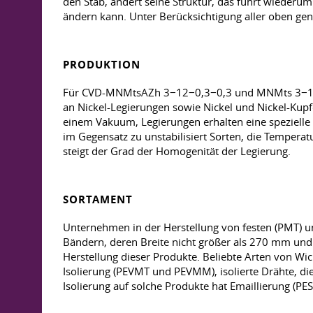
den Stab, ändert seine Struktur, das führt wiede
ändern kann. Unter Berücksichtigung aller oben ge
PRODUKTION
Für CVD-MNMtsAZh 3−12−0,3−0,3 und MNMts 3−12 die
an Nickel-Legierungen sowie Nickel und Nickel-Kupfe
einem Vakuum, Legierungen erhalten eine speziell
im Gegensatz zu unstabilisiert Sorten, die Tempera
steigt der Grad der Homogenität der Legierung.
SORTAMENT
Unternehmen in der Herstellung von festen (PMT) u
Bändern, deren Breite nicht größer als 270 mm und 
Herstellung dieser Produkte. Beliebte Arten von Wick
Isolierung (PEVMT und PEVMM), isolierte Drähte, di
Isolierung auf solche Produkte hat Emaillierung 