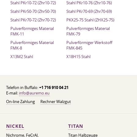
Stahl PKr10-72 (Zhr10-72)
Stahl PKr10-76 (Zhr10-76)
Stahl PKr50-70 (Zhr50-70)
Stahl PKr70-69 (Zhr70-69)
Stahl PKr70-72 (Zhr70-72)
PKX25-75 Stahl (ZHX25-75)
Pulverförmiges Material
Pulverförmiges Material
FMK-11
FMK-79
Pulverförmiges Material
Pulverförmiger Werkstoff
FMK-8
FMK-845
X13M2 Stahl
X18H15 Stahl
Telefon in Buffalo:
+1 716 910 04 21
E-mail:
info@auremo.eu
On-line Zahlung
Rechner Walzgut
NICKEL
TITAN
Nichrome, FeСrAl, ​​
Titan Halbzeuge