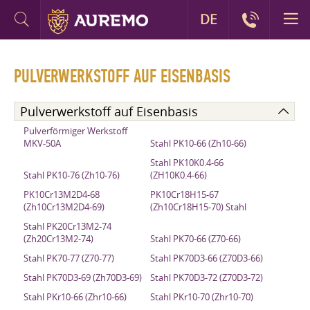
DE
PULVERWERKSTOFF​ AUF EISENBASIS
Pulverwerkstoff​ auf Eisenbasis
Pulverförmiger Werkstoff
MKV-50A
Stahl PK10-66 (Zh10-66)
Stahl PK10K0.4-66
Stahl PK10-76 (Zh10-76)
(ZH10K0.4-66)
PK10Cr13M2D4-68
PK10Cr18H15-67
(Zh10Cr13M2D4-69)
(Zh10Cr18H15-70) Stahl
Stahl PK20Cr13M2-74
(Zh20Cr13M2-74)
Stahl PK70-66 (Z70-66)
Stahl PK70-77 (Z70-77)
Stahl PK70D3-66 (Z70D3-66)
Stahl PK70D3-69 (Zh70D3-69)
Stahl PK70D3-72 (Z70D3-72)
Stahl PKr10-66 (Zhr10-66)
Stahl PKr10-70 (Zhr10-70)