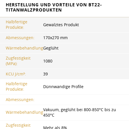
HERSTELLUNG UND VORTEILE VON BT22-
TITANWALZPRODUKTEN
Halbfertige
Gewalztes Produkt
Produkte:
Abmessungen:
170x270 mm
Wärmebehandlung:
Geglüht
Zugfestigkeit
1080
(MPa):
KCU J/cm³:
39
Halbfertige
Dünnwandige Profile
Produkte:
Abmessungen:
Vakuum, geglüht bei 800-850°C bis zu
Wärmebehandlung:
450°C
Zugfestigkeit
Mehr als 8%