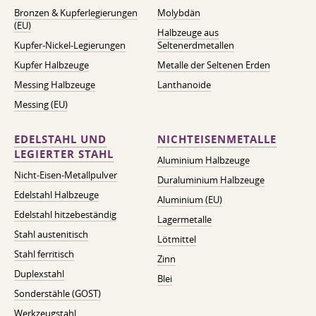
Bronzen & Kupferlegierungen
Molybdän
(EU)
Halbzeuge aus
Kupfer-Nickel-Legierungen
Seltenerdmetallen
Kupfer Halbzeuge
Metalle der Seltenen Erden
Messing Halbzeuge
Lanthanoide
Messing (EU)
EDELSTAHL UND
NICHTEISENMETALLE
LEGIERTER STAHL
Aluminium Halbzeuge
Nicht-Eisen-Metallpulver
Duraluminium Halbzeuge
Edelstahl Halbzeuge
Aluminium (EU)
Edelstahl hitzebeständig
Lagermetalle
Stahl austenitisch
Lötmittel
Stahl ferritisch
Zinn
Duplexstahl
Blei
Sonderstähle (GOST)
Werkzeugstahl