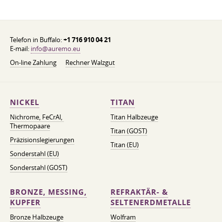
Telefon in Buffalo:
+1 716 910 04 21
E-mail:
info@auremo.eu
On-line Zahlung
Rechner Walzgut
NICKEL
TITAN
Nichrome, FeСrAl, ​​
Titan Halbzeuge
Thermopaare
Titan (GOST)
Präzisionslegierungen
Titan (EU)
Sonderstahl (EU)
Sonderstahl (GOST)
BRONZE, MESSING,
REFRAKTÄR- &
KUPFER
SELTENERDMETALLE
Bronze Halbzeuge
Wolfram