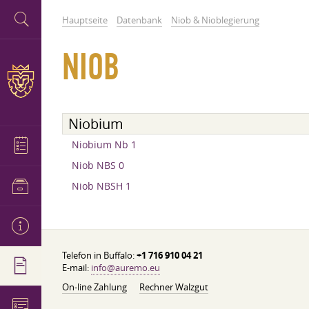
Hauptseite
Datenbank
Niob & Nioblegierung
NIOB
Niobium
Niobium Nb 1
Niob NBS 0
Niob NBSH 1
Telefon in Buffalo:
+1 716 910 04 21
E-mail:
info@auremo.eu
On-line Zahlung
Rechner Walzgut