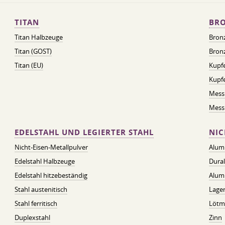
TITAN
BRO
Titan Halbzeuge
Bron
Titan (GOST)
Bronz
Titan (EU)
Kupfe
Kupf
Mess
Messi
EDELSTAHL UND LEGIERTER STAHL
NIC
Nicht-Eisen-Metallpulver
Alum
Edelstahl Halbzeuge
Dura
Edelstahl hitzebeständig
Alum
Stahl austenitisch
Lager
Stahl ferritisch
Lötmi
Duplexstahl
Zinn