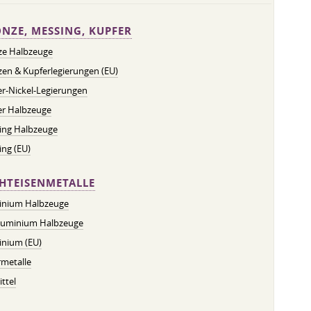
NZE, MESSING, KUPFER
ze Halbzeuge
en & Kupferlegierungen (EU)
r-Nickel-Legierungen
er Halbzeuge
ing Halbzeuge
ng (EU)
HTEISENMETALLE
inium Halbzeuge
luminium Halbzeuge
inium (EU)
metalle
ttel