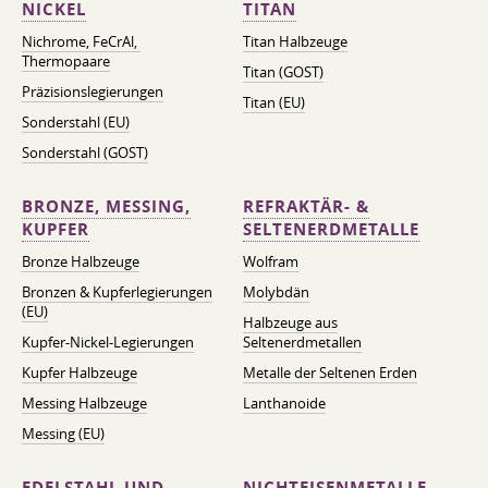
NICKEL
TITAN
Nichrome, FeСrAl, ​​
Titan Halbzeuge
Thermopaare
Titan (GOST)
Präzisionslegierungen
Titan (EU)
Sonderstahl (EU)
Sonderstahl (GOST)
BRONZE, MESSING,
REFRAKTÄR- &
KUPFER
SELTENERDMETALLE
Bronze Halbzeuge
Wolfram
Bronzen & Kupferlegierungen
Molybdän
(EU)
Halbzeuge aus
Kupfer-Nickel-Legierungen
Seltenerdmetallen
Kupfer Halbzeuge
Metalle der Seltenen Erden
Messing Halbzeuge
Lanthanoide
Messing (EU)
EDELSTAHL UND
NICHTEISENMETALLE