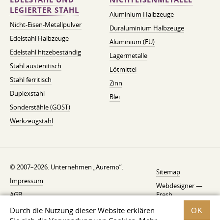
LEGIERTER STAHL
Aluminium Halbzeuge
Nicht-Eisen-Metallpulver
Duraluminium Halbzeuge
Edelstahl Halbzeuge
Aluminium (EU)
Edelstahl hitzebeständig
Lagermetalle
Stahl austenitisch
Lötmittel
Stahl ferritisch
Zinn
Duplexstahl
Blei
Sonderstähle (GOST)
Werkzeugstahl
© 2007–2026. Unternehmen „Auremo”.
Sitemap
Impressum
Webdesigner —
AGB
Fresh
Widerrufsbelehrung
Durch die Nutzung dieser Website erklären
OK