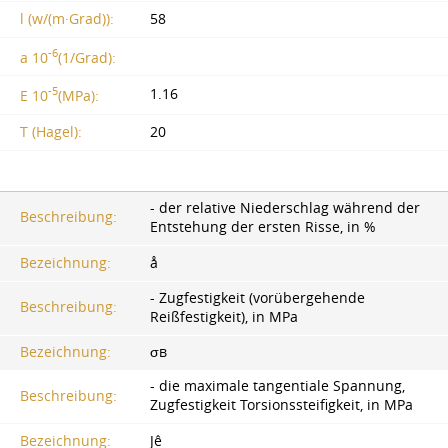
l (w/(m·Grad)):
58
-6
a 10
(1/Grad):
-5
1.16
E 10
(MPa):
T (Hagel):
20
- der relative Niederschlag während der
Beschreibung:
Entstehung der ersten Risse, in %
Bezeichnung:
å
- Zugfestigkeit (vorübergehende
Beschreibung:
Reißfestigkeit), in MPa
Bezeichnung:
σв
- die maximale tangentiale Spannung,
Beschreibung:
Zugfestigkeit Torsionssteifigkeit, in MPa
Bezeichnung:
Jê