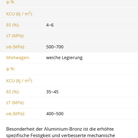
ψ %:
2
KCU (kJ / m
):
δ5 (%):
4−6
sT (MPa):
σв (MPa):
500−700
Mietwagen:
weiche Legierung
ψ %:
2
KCU (kJ / m
):
δ5 (%):
35−45
sT (MPa):
σв (MPa):
400−500
Besonderheit der Aluminium-Bronz ist die erhöhte
spezifische Festigkeit und verbesserte mechanische