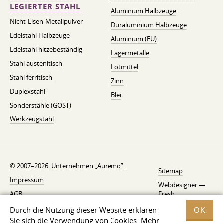
LEGIERTER STAHL
Aluminium Halbzeuge
Nicht-Eisen-Metallpulver
Duraluminium Halbzeuge
Edelstahl Halbzeuge
Aluminium (EU)
Edelstahl hitzebeständig
Lagermetalle
Stahl austenitisch
Lötmittel
Stahl ferritisch
Zinn
Duplexstahl
Blei
Sonderstähle (GOST)
Werkzeugstahl
© 2007–2026. Unternehmen „Auremo”.
Sitemap
Impressum
Webdesigner —
AGB
Fresh
Widerrufsbelehrung
Durch die Nutzung dieser Website erklären
OK
Sie sich die Verwendung von Cookies. Mehr
Datenschutzerklärung