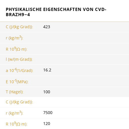
PHYSIKALISCHE EIGENSCHAFTEN VON CVD-
BRAZH9−4
C (J/(kg·Grad)):
423
3
r (kg/m
):
9
R 10
(Ω·m):
l (w/(m·Grad)):
-6
16.2
a 10
(1/Grad):
-5
E 10
(MPa):
T (Hagel):
100
C (J/(kg·Grad)):
3
7500
r (kg/m
):
9
120
R 10
(Ω·m):