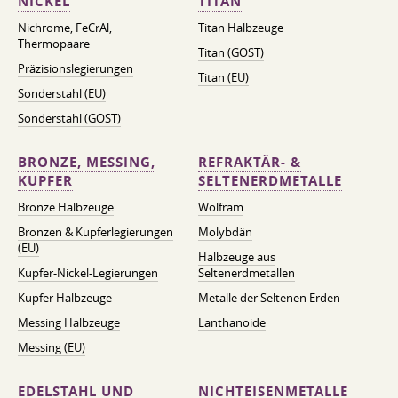
NICKEL
TITAN
Nichrome, FeСrAl, ​​
Titan Halbzeuge
Thermopaare
Titan (GOST)
Präzisionslegierungen
Titan (EU)
Sonderstahl (EU)
Sonderstahl (GOST)
BRONZE, MESSING,
REFRAKTÄR- &
KUPFER
SELTENERDMETALLE
Bronze Halbzeuge
Wolfram
Bronzen & Kupferlegierungen
Molybdän
(EU)
Halbzeuge aus
Kupfer-Nickel-Legierungen
Seltenerdmetallen
Kupfer Halbzeuge
Metalle der Seltenen Erden
Messing Halbzeuge
Lanthanoide
Messing (EU)
EDELSTAHL UND
NICHTEISENMETALLE